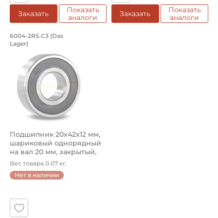
Показать
Показать
Заказать
Заказать
аналоги
аналоги
Подшипник 20х42х12 мм, шариковый о
6004-2RS.C3 (Das
Lager)
Подшипник шариковый однорядный 6004-2RS.С3 Das Lager
Подшипник 20х42х12 мм,
шариковый однорядный
на вал 20 мм, закрытый,
уве...
Вес товара 0.07 кг.
Нет в наличии