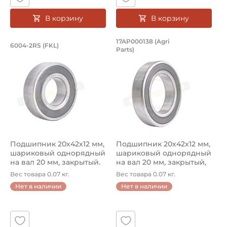
В корзину
В корзину
Подшипник 20х42х12 мм, шариковый о
Подшипник 20х42х1
17AP000138 (Agri
6004-2RS (FKL)
Parts)
Подшипник шариковый 6004-2RS FKL, на вал 20 мм. Предн
Подшипник 17AP000138 Agri 
Подшипник 20х42х12 мм,
Подшипник 20х42х12 мм,
шариковый однорядный
шариковый однорядный
на вал 20 мм, закрытый.
на вал 20 мм, закрытый,
Арт...
уве...
Вес товара 0.07 кг.
Вес товара 0.07 кг.
Нет в наличии
Нет в наличии