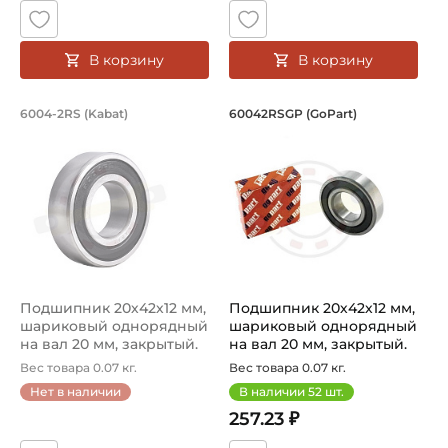
В корзину
В корзину
Подшипник 20х42х12 мм, шариковый о
Подшипник 20х42х1
6004-2RS (Kabat)
60042RSGP (GoPart)
6004-2RS - подшипник шариковый на вал 20 мм производс
Подшипник 60042RSGP - шари
Подшипник 20х42х12 мм,
Подшипник 20х42х12 мм,
шариковый однорядный
шариковый однорядный
на вал 20 мм, закрытый.
на вал 20 мм, закрытый.
Арт...
Арт...
Вес товара 0.07 кг.
Вес товара 0.07 кг.
Нет в наличии
В наличии
52
шт.
257.23 ₽