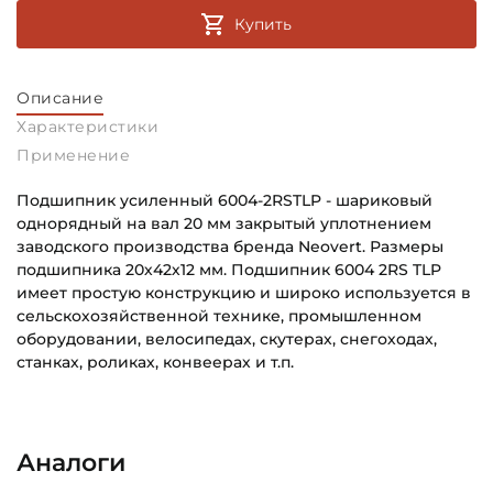
Купить
Описание
Характеристики
Применение
Подшипник усиленный 6004-2RSTLP - шариковый
однорядный на вал 20 мм закрытый уплотнением
заводского производства бренда Neovert. Размеры
подшипника 20х42х12 мм. Подшипник 6004 2RS TLP
имеет простую конструкцию и широко используется в
сельскохозяйственной технике, промышленном
оборудовании, велосипедах, скутерах, снегоходах,
станках, роликах, конвеерах и т.п.
Внутренний диаметр (d):
Основное назначение:
20 мм
Универсального назначения
Аналоги
Наружный диаметр (D):
Категория: