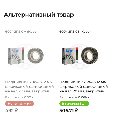
Натяг
Смазка:
Альтернативный товар
Смазка на весь срок службы
Страна происхождения:
Подшипник 20х42х12 мм, шариковый о
Подшипник 20х42х1
6004 2RS CM (Koyo)
6004 2RS C3 (Koyo)
Китай
Подшипник 6004 2RS CM - шариковый однорядный на вал 
Подшипник шариковый одноря
Подшипник 20х42х12 мм,
Подшипник 20х42х12 мм,
шариковый однорядный
шариковый однорядный
на вал 20 мм, закрытый.
на вал 20 мм, закрытый,
Арт...
уве...
Вес товара 0.07 кг.
Вес товара 0.069 кг.
Нет в наличии
В наличии
1
шт.
492 ₽
506.71 ₽