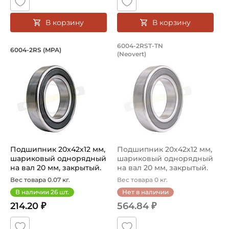
В корзину
В корзину
Подшипник 20х42х12 мм, шариковый о
Подшипник 20х42х1
6004-2RST-TN
6004-2RS (MPA)
(Neovert)
Подшипник 6004-2RS - шариковый однорядный на вал 20 
Подшипник 6004-2RS - шарик
Подшипник 20х42х12 мм,
Подшипник 20х42х12 мм,
шариковый однорядный
шариковый однорядный
на вал 20 мм, закрытый.
на вал 20 мм, закрытый.
Арт...
Арт...
Вес товара 0.07 кг.
Вес товара 0 кг.
В наличии
26
шт.
Нет в наличии
214.20 ₽
564.84 ₽