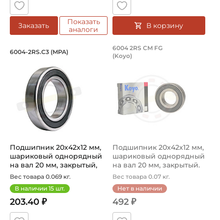
Показать
В корзину
Заказать
аналоги
Подшипник 20х42х12 мм, шариковый о
Подшипник 20х42х1
6004 2RS CM FG
6004-2RS.C3 (MPA)
(Koyo)
Подшипник шариковый однорядный 6004-2RS.C3 MPA на 
Подшипник 6004 2RS CM FG K
Подшипник 20х42х12 мм,
Подшипник 20х42х12 мм,
шариковый однорядный
шариковый однорядный
на вал 20 мм, закрытый,
на вал 20 мм, закрытый.
уве...
Арт...
Вес товара 0.069 кг.
Вес товара 0.07 кг.
В наличии
15
шт.
Нет в наличии
203.40 ₽
492 ₽