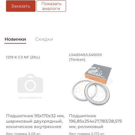
Показать
Заказать
аналоги
Новинки
Скидки
Подшипник 95х170х32 мм, шариковый 
Подшипник 196,85х
L540049/L540010
1219 K C3 NF (ZKL)
5
(Timken)
Подшипник 95х170х32 мм, шариковый двухрядный, кони
Подшипник 196,85х254х27,78
П
Подшипник 95х170х32 мм,
Подшипник
П
шариковый двухрядный,
196,85х254х27,783/28,575
ш
коническое внутреннее
мм, роликовый
у
кол...
однорядный конический
8
Вес товара 3.05 кг.
Вес товара 3.172 кг.
В