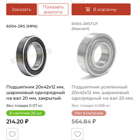
Показать
В корзину
Заказать
аналоги
Подшипник 20х42х12 мм, шариковый о
Подшипник усиленн
6004-2RSTLP
6004-2RS (MPA)
(Neovert)
Подшипник 6004-2RS - шариковый однорядный на вал 20 
Подшипник усиленный 6004-2
Подшипник 20х42х12 мм,
Подшипник усиленный
шариковый однорядный
20х42х12 мм, шариковый
на вал 20 мм, закрытый.
однорядный на вал 20 мм,
Арт...
зак...
Вес товара 0.07 кг.
Вес товара 0.068 кг.
В наличии
26
шт.
Нет в наличии
214.20 ₽
564.84 ₽