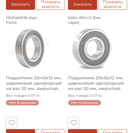
Показать
Показать
Заказать
Заказать
аналоги
аналоги
Подшипник 20х42х12 мм, шариковый о
Подшипник 20х42х1
17AP000138 (Agri
6004-2RS.C3 (Das
Parts)
Lager)
Подшипник 17AP000138 Agri Parts, шариковый однорядны
Подшипник шариковый одноря
Подшипник 20х42х12 мм,
Подшипник 20х42х12 мм,
шариковый однорядный
шариковый однорядный
на вал 20 мм, закрытый,
на вал 20 мм, закрытый,
уве...
уве...
Вес товара 0.07 кг.
Вес товара 0.07 кг.
Нет в наличии
Нет в наличии
Показать
Показать