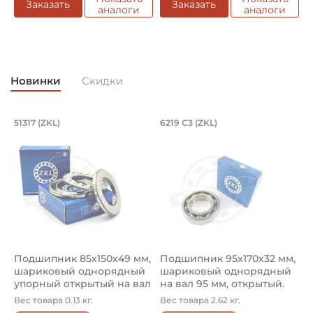
Заказать
Заказать
аналоги
аналоги
Новинки
Скидки
Подшипник 85х150х49 мм, шариковый 
Подшипник 95х170х
L
51317 (ZKL)
6219 C3 (ZKL)
(
Подшипник 85х150х49 мм, шариковый однорядный упор
Подшипник 95х170х32 мм, ша
П
Подшипник 85х150х49 мм,
Подшипник 95х170х32 мм,
П
шариковый однорядный
шариковый однорядный
2
упорный открытый на вал
на вал 95 мм, открытый.
р
85...
Ар...
к
Вес товара 0.13 кг.
Вес товара 2.62 кг.
В