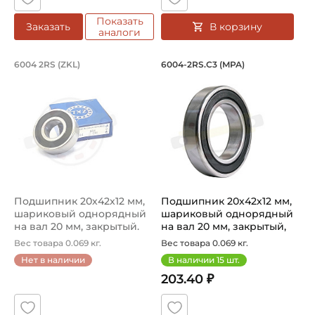
Показать
В корзину
Заказать
аналоги
Подшипник 20х42х12 мм, шариковый о
Подшипник 20х42х1
6004 2RS (ZKL)
6004-2RS.C3 (MPA)
Подшипник 6004 2RS (ZKL) - шариковый однорядный на 
Подшипник шариковый однор
Подшипник 20х42х12 мм,
Подшипник 20х42х12 мм,
шариковый однорядный
шариковый однорядный
на вал 20 мм, закрытый.
на вал 20 мм, закрытый,
Арт...
уве...
Вес товара 0.069 кг.
Вес товара 0.069 кг.
Нет в наличии
В наличии
15
шт.
203.40 ₽