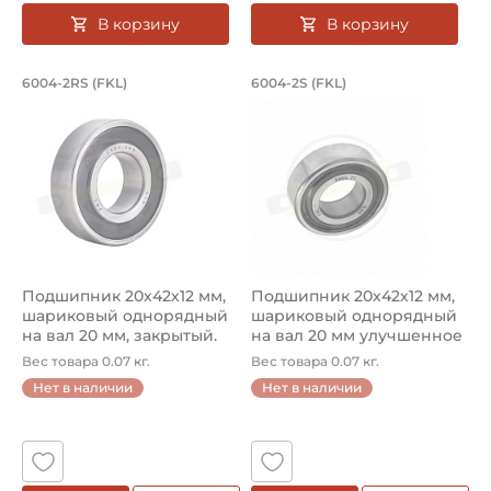
В корзину
В корзину
Подшипник 20х42х12 мм, шариковый о
Подшипник 20х42х1
6004-2RS (FKL)
6004-2S (FKL)
Подшипник шариковый 6004-2RS FKL, на вал 20 мм. Предн
Подшипник шариковый одноря
Подшипник 20х42х12 мм,
Подшипник 20х42х12 мм,
шариковый однорядный
шариковый однорядный
на вал 20 мм, закрытый.
на вал 20 мм улучшенное
Арт...
упл...
Вес товара 0.07 кг.
Вес товара 0.07 кг.
Нет в наличии
Нет в наличии