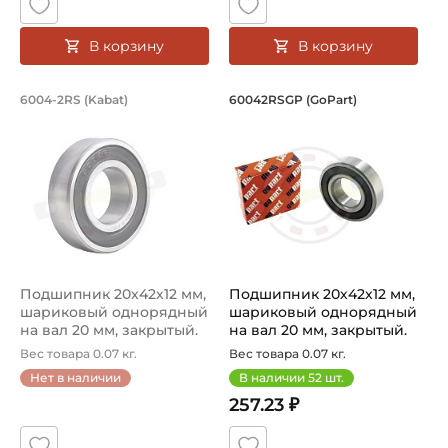
Цилиндрическое
В корзину
В корзину
Вид уплотнения:
Уплотнение 2RS
Подшипник 20х42х12 мм, шариковый о
Подшипник 20х42х1
6004-2RS (Kabat)
60042RSGP (GoPart)
6004-2RS - подшипник шариковый на вал 20 мм производс
Подшипник 60042RSGP - шари
Способ фиксации на вал:
Натяг
Смазка:
Смазка на весь срок службы
Страна происхождения:
Китай
Подшипник 20х42х12 мм,
Подшипник 20х42х12 мм,
шариковый однорядный
шариковый однорядный
на вал 20 мм, закрытый.
на вал 20 мм, закрытый.
Арт...
Арт...
Вес товара 0.07 кг.
Вес товара 0.07 кг.
Нет в наличии
В наличии
52
шт.
257.23 ₽