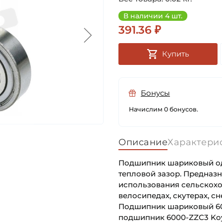
В наличии 4 шт.
391.36 ₽
Купить
Бонусы
Начислим 0 бонусов.
Описание
Характери
Подшипник шариковый одн
тепловой зазор. Предназ
использования сельскох
велосипедах, скутерах, сне
Подшипник шариковый 600
подшипник 6000-ZZC3 Koy