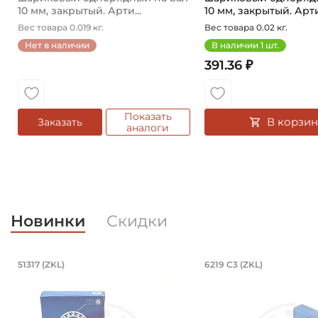
10 мм, закрытый. Арти...
10 мм, закрытый. Арти
Вес товара 0.019 кг.
Вес товара 0.02 кг.
Нет в наличии
В наличии
1
шт.
391.36 ₽
Показать
В корзин
Заказать
аналоги
Новинки
Скидки
Подшипник 85х150х49 мм, шариков
Подшипник 95
51317 (ZKL)
6219 C3 (ZKL)
Подшипник 85х150х49 мм, шариковый однорядный у
Подшипник 95х170х3