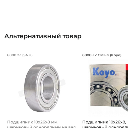
Альтернативный товар
Подшипник 10х26х8 мм, шариковый
Подшипник 10
6000.2Z (SNH)
6000 ZZ CM FG (Koyo)
Подшипник шариковый однорядный 6000-2Z SNH, на в
Подшипник шариковы
Подшипник 10х26х8 мм,
Подшипник 10х26х8,
шариковый однорядный на вал
шариковый однорядн