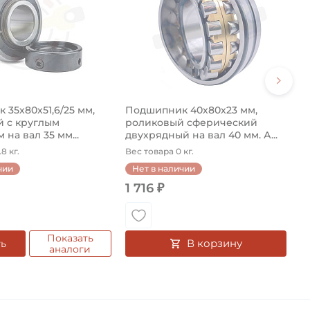
35х80х51,6/25 мм,
Подшипник 40х80х23 мм,
 с круглым
роликовый сферический
 на вал 35 мм...
двухрядный на вал 40 мм. А...
8 кг.
Вес товара 0 кг.
чии
Нет в наличии
1 716 ₽
Показать
В корзину
ть
аналоги