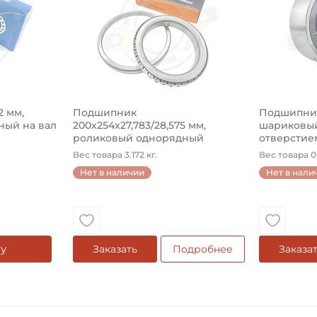
2 мм,
Подшипник
Подшипник 
ый на вал
200х254х27,783/28,575 мм,
шариковый
роликовый однорядный
отверстием
конический на ...
Вес товара 3.172 кг.
Вес товара 0.
Нет в наличии
Нет в нали
у
Заказать
Подробнее
Заказа