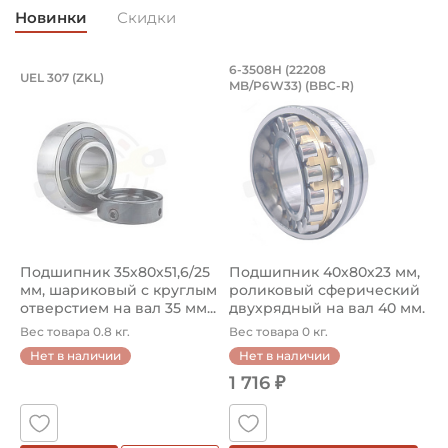
Новинки
Скидки
Подшипник 35х80х51,6/25 мм, шарико
Подшипник 40х80х2
6-3508Н (22208
W
UEL 307 (ZKL)
MB/P6W33) (BBC-R)
(
Подшипник 35х80х51,6/25 мм, шариковый с круглым отве
Подшипник 6-3508Н (22208 M
П
Подшипник 35х80х51,6/25
Подшипник 40х80х23 мм,
П
мм, шариковый с круглым
роликовый сферический
3
отверстием на вал 35 мм...
двухрядный на вал 40 мм.
ш
А...
ш
Вес товара 0.8 кг.
Вес товара 0 кг.
В
о
Нет в наличии
Нет в наличии
1 716 ₽
1