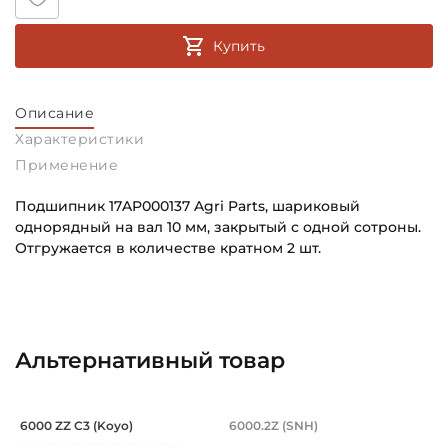
Купить
Описание
Характеристики
Применение
Подшипник 17AP000137 Agri Parts, шариковый
однорядный на вал 10 мм, закрытый с одной сотроны.
Отгружается в количестве кратном 2 шт.
Внутренний диаметр (d):
Основное назначение:
10 мм
Для сельскохозяйственной техники
Наружный диаметр (D):
Категория:
Альтернативный товар
26 мм
Сельскохозяйственная
Ширина внутреннего кольца (B):
Подшипник 10х26х8, шариковый однор
Подшипник 10х26х8
6000 ZZ C3 (Koyo)
6000.2Z (SNH)
8 мм
Подшипник шариковый однорядный 6000 ZZ C3 Koyo, на 
Подшипник шариковый одноря