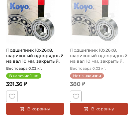
Страна происхождения:
Италия
Подшипник 10х26х8,
Подшипник 10х26х8,
шариковый однорядный
шариковый однорядный
на вал 10 мм, закрытый.
на вал 10 мм, закрытый.
Артикул...
Артикул...
Вес товара 0.02 кг.
Вес товара 0.02 кг.
В наличии
1
шт.
Нет в наличии
391.36 ₽
380 ₽
В корзину
В корзину