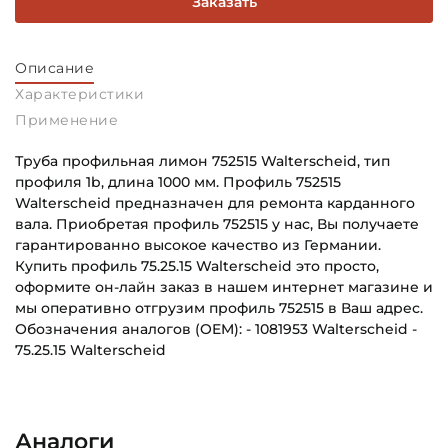
Заказать
Описание
Характеристики
Применение
Труба профильная лимон 752515 Walterscheid, тип
профиля 1b, длина 1000 мм. Профиль 752515
Walterscheid предназначен для ремонта карданного
вала. Приобретая профиль 752515 у нас, Вы получаете
гарантированно высокое качество из Германии.
Купить профиль 75.25.15 Walterscheid это просто,
оформите он-лайн заказ в нашем интернет магазине и
мы оперативно отгрузим профиль 752515 в Ваш адрес.
Обозначения аналогов (OEM): - 1081953 Walterscheid -
75.25.15 Walterscheid
Высота профиля, мм:
Основное назначение:
49
Для сельскохозяйственной техники
Аналоги
Тип профиля:
Категория: