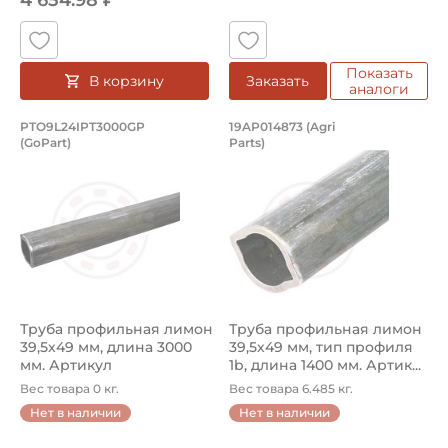
4 654.98 ₽
Показать
В корзину
Заказать
аналоги
Труба профильная лимон 39,5х49 мм,
Труба профильная л
PTO9L24IPT3000GP
19AP014873 (Agri
(GoPart)
Parts)
Труба профильная лимон PTO9L24IPT3000GP GoPart, дли
Труба профильная лимон 19AP
Труба профильная лимон
Труба профильная лимон
39,5х49 мм, длина 3000
39,5х49 мм, тип профиля
мм. Артикул
1b, длина 1400 мм. Артик...
PTO9L24IPT300...
Вес товара 0 кг.
Вес товара 6.485 кг.
Нет в наличии
Нет в наличии