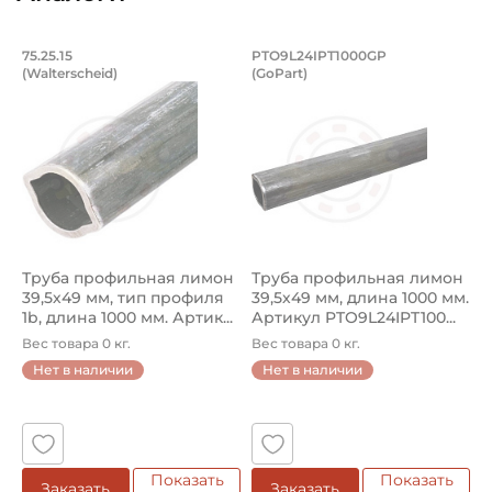
1b
Сельскохозяйственная
Труба профильная лимон 39,5х49 мм, т
Труба профильная 
75.25.15
PTO9L24IPT1000GP
Длина профиля:
(Walterscheid)
(GoPart)
Труба профильная лимон 75.25.15 Walterscheid, тип проф
Труба профильная лимон PTO
1000 мм
Ширина профиля:
39,5 мм
Высота профиля:
49 мм
Труба профильная лимон
Труба профильная лимон
Смазка:
39,5х49 мм, тип профиля
39,5х49 мм, длина 1000 мм.
Возможность дополнительной смазки
1b, длина 1000 мм. Артик...
Артикул PTO9L24IPT100...
Вес товара 0 кг.
Вес товара 0 кг.
Страна происхождения:
Нет в наличии
Нет в наличии
Германия
Показать
Показать
Заказать
Заказать