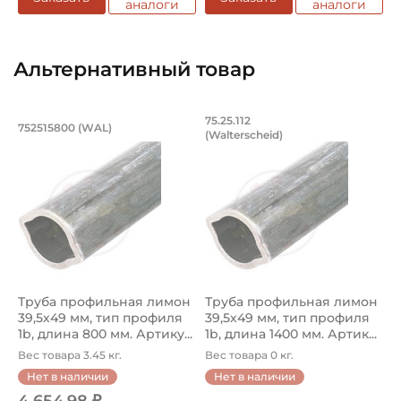
аналоги
аналоги
Альтернативный товар
Труба профильная лимон 39,5х49 мм, 
Труба профильная л
75.25.112
752515800 (WAL)
(Walterscheid)
Труба профильная 752515800 Walterscheid лимон 39,5х49
Труба профильная лимон 75.2
Труба профильная лимон
Труба профильная лимон
39,5х49 мм, тип профиля
39,5х49 мм, тип профиля
1b, длина 800 мм. Артику...
1b, длина 1400 мм. Артик...
Вес товара 3.45 кг.
Вес товара 0 кг.
Нет в наличии
Нет в наличии