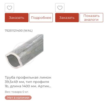
Показать
Заказать
Подробнее
Заказать
аналоги
Труба профильная лимон 39,5х49 мм, 
75251121400 (WAL)
Труба профильная лимон 75251121400 Walterscheid, тип 
Труба профильная лимон
39,5х49 мм, тип профиля
1b, длина 1400 мм. Артик...
Вес товара 0 кг.
Нет в наличии