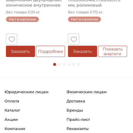
коническое внутреннее
мм, роликовый
у
кол...
однорядный конический
8
Вес товара 3.05 кг.
Вес товара 3.172 кг.
В
...
Нет в наличии
Нет в наличии
5
Показать
Заказать
Подробнее
Заказать
аналоги
Юридическим лицам
Физическим лицам
Оплата
Доставка
Каталог
Бренды
Акции
Прайс-лист
Компания
Реквизиты