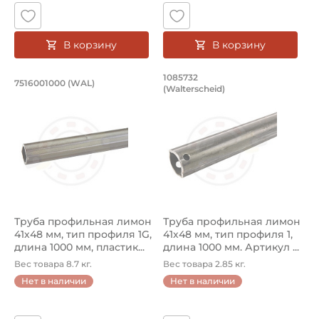
В корзину
В корзину
Труба профильная лимон 41х48 мм, т
Труба профильная л
1085732
7516001000 (WAL)
(Walterscheid)
Труба профильная 7516001000 Walterscheid лимон, раз
Труба профильная 1085732 Wa
Труба профильная лимон
Труба профильная лимон
41х48 мм, тип профиля 1G,
41х48 мм, тип профиля 1,
длина 1000 мм, пластик...
длина 1000 мм. Артикул ...
Вес товара 8.7 кг.
Вес товара 2.85 кг.
Нет в наличии
Нет в наличии