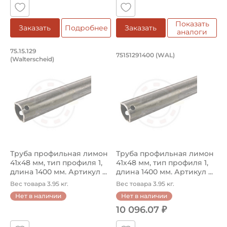
Показать
Заказать
Подробнее
Заказать
аналоги
Труба профильная лимон 41х48 мм, тип
Труба профильная л
75.15.129
75151291400 (WAL)
(Walterscheid)
Труба профильная 75.15.129 Walterscheid лимон, размер
Труба профильная 7515129140
Труба профильная лимон
Труба профильная лимон
41х48 мм, тип профиля 1,
41х48 мм, тип профиля 1,
длина 1400 мм. Артикул ...
длина 1400 мм. Артикул ...
Вес товара 3.95 кг.
Вес товара 3.95 кг.
Нет в наличии
Нет в наличии
10 096.07 ₽