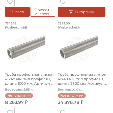
Показать
В корзину
Заказать
аналоги
Труба профильная лимон 41х48 мм, тип
Труба профильная л
75.15.16
75.15.00
(Walterscheid)
(Walterscheid)
Труба профильная 75.15.16 Walterscheid лимон, размер 
Труба профильная 75.15.00 W
Труба профильная лимон
Труба профильная лимон
41х48 мм, тип профиля 1,
41х48 мм, тип профиля 1,
длина 1000 мм. Артикул ...
длина 2900 мм. Артикул ...
Вес товара 2.85 кг.
Вес товара 0 кг.
Нет в наличии
Нет в наличии
8 263.97 ₽
24 376.78 ₽