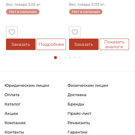
кол...
однорядный конический
8
Вес товара 3.05 кг.
Вес товара 3.172 кг.
В
...
Нет в наличии
Нет в наличии
5
Показать
Заказать
Подробнее
Заказать
аналоги
Юридическим лицам
Физическим лицам
Оплата
Доставка
Каталог
Бренды
Акции
Прайс-лист
Компания
Реквизиты
Контакты
Гарантии