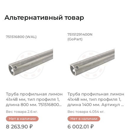
Сталь покрытая пластиком
Классификация завода - производителя:
Альтернативный товар
Профильные трубы
Страна происхождения:
Труба профильная лимон 41х48 мм, ти
Труба профильная л
75151291400N
751516800 (WAL)
(GoPart)
Германия
Труба профильная 751516800 Walterscheid лимон, разме
Труба профильная 7515129140
Труба профильная лимон
Труба профильная лимон
41х48 мм, тип профиля 1,
41х48 мм, тип профиля 1,
длина 800 мм. 751516800...
длина 1400 мм. Артикул ...
Вес товара 2.6 кг.
Вес товара 4.054 кг.
Нет в наличии
Нет в наличии
8 263.90 ₽
6 002.01 ₽