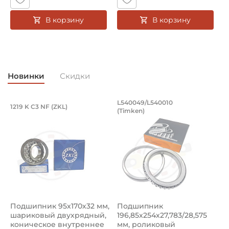
В корзину
В корзину
Новинки
Скидки
Подшипник 95х170х32 мм, шариковый 
Подшипник 196,85х
L540049/L540010
1219 K C3 NF (ZKL)
5
(Timken)
Подшипник 95х170х32 мм, шариковый двухрядный, кони
Подшипник 196,85х254х27,78
П
Подшипник 95х170х32 мм,
Подшипник
П
шариковый двухрядный,
196,85х254х27,783/28,575
ш
коническое внутреннее
мм, роликовый
у