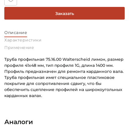
Заказать
Описание
Характеристики
Применение
Труба профильная 75.16.00 Walterscheid лимон, размер
профиля 41х48 мм, тип профиля 1G, длина 1400 мм.
Профиль предназначен для ремонта карданного вала.
Труба профильная имет специальное пластиковое
покрытие для сопротивления сдвигу, что бы
обеспечить сцепление профилей на широкоугольных
карданных валах.
Высота профиля, мм:
Основное назначение:
48
Для сельскохозяйственной техники
Аналоги
Тип профиля:
Категория: