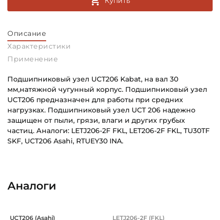
Купить
Описание
Характеристики
Применение
Подшипниковый узел UCT206 Kabat, на вал 30
мм,натяжной чугунный корпус. Подшипниковый узел
UCT206 предназначен для работы при средних
нагрузках. Подшипниковый узел UCT 206 надежно
защищен от пыли, грязи, влаги и других грубых
частиц. Аналоги: LETJ206-2F FKL, LET206-2F FKL, TU30TF
SKF, UCT206 Asahi, RTUEY30 INA.
Внутренний диаметр (d):
Основное назначение:
30 мм
Для сельскохозяйственной техники
Аналоги
Тип корпуса:
Категория:
Натяжной литой корпус
Сельскохозяйственная
Подшипниковый узел на вал 30 мм, н
Корпус с подшипник
UCT206 (Asahi)
LETJ206-2F (FKL)