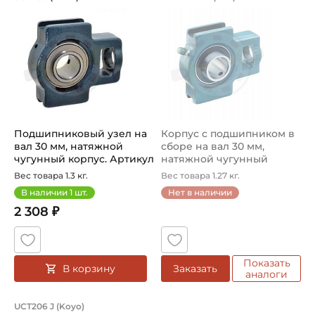
Тип посадочного отверстия на вал:
Подшипниковый узел UCT206 Asahi с натяжным чугунным
Корпус с подшипником в сбор
Круг
Тип наружного кольца:
Сферическое
Способ фиксации на вал:
Стопорный винт
Подшипниковый узел на
Корпус с подшипником в
Установленный подшипник, артикул:
вал 30 мм, натяжной
сборе на вал 30 мм,
UC206 (Kabat)
чугунный корпус. Артикул
натяжной чугунный
UCT2...
корпус. Ар...
Вес товара 1.3 кг.
Вес товара 1.27 кг.
Смазка:
В наличии
1
шт.
Нет в наличии
Возможность дополнительной смазки
2 308 ₽
Материал:
Чугун
Показать
В корзину
Заказать
Страна происхождения:
аналоги
Малайзия
Подшипниковый узел на вал 30 мм, н
UCT206 J (Koyo)