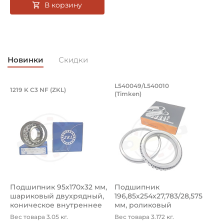
В корзину
Новинки
Скидки
Подшипник 95х170х32 мм, шариковый 
Подшипник 196,85х
L540049/L540010
1219 K C3 NF (ZKL)
5
(Timken)
Подшипник 95х170х32 мм, шариковый двухрядный, кони
Подшипник 196,85х254х27,78
П
Подшипник 95х170х32 мм,
Подшипник
П
шариковый двухрядный,
196,85х254х27,783/28,575
ш
коническое внутреннее
мм, роликовый
у
кол...
однорядный конический
8
Вес товара 3.05 кг.
Вес товара 3.172 кг.
В
...