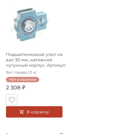
Подшипниковый узел UCT206 J Koyo, на вал 30 мм,натя
Подшипниковый узел на
вал 30 мм, натяжной
чугунный корпус. Артикул
UCT2...
Вес товара 1.3 кг.
Нет в наличии
2 308 ₽
В корзину