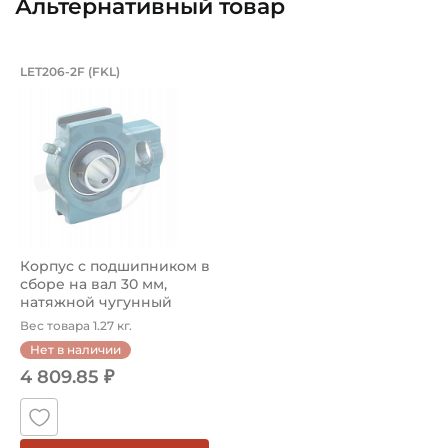
Альтернативный товар
Корпус с подшипником в сборе на вал
LET206-2F (FKL)
Корпус с подшипником в сборе LET206-2F FKL, натяжной
Корпус с подшипником в
сборе на вал 30 мм,
натяжной чугунный
корпус. Ар...
Вес товара 1.27 кг.
Нет в наличии
4 809.85 ₽