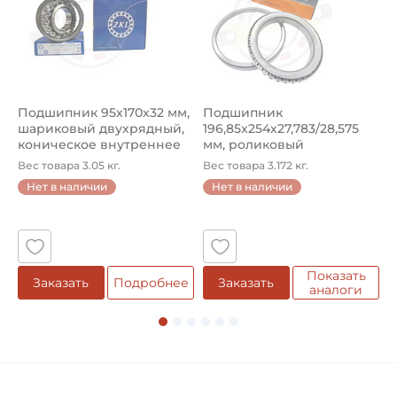
Подшипник 95х170х32 мм,
Подшипник
П
шариковый двухрядный,
196,85х254х27,783/28,575
ш
коническое внутреннее
мм, роликовый
у
кол...
однорядный конический
8
Вес товара 3.05 кг.
Вес товара 3.172 кг.
В
...
Нет в наличии
Нет в наличии
5
Показать
Заказать
Подробнее
Заказать
аналоги