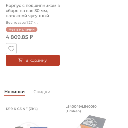
Корпус с подшипником в
сборе на вал 30 мм,
натяжной чугунный
корпус. Ар...
Вес товара 1.27 кг.
Нет в наличии
4 809.85 ₽
В корзину
Новинки
Скидки
Подшипник 95х170х32 мм, шариковый 
Подшипник 196,85х
L540049/L540010
1219 K C3 NF (ZKL)
5
(Timken)
Подшипник 95х170х32 мм, шариковый двухрядный, кони
Подшипник 196,85х254х27,78
П