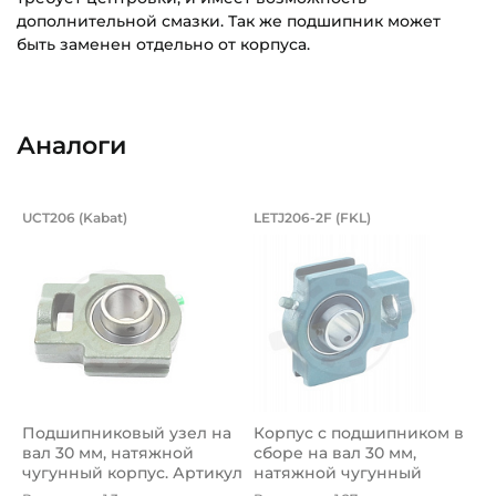
дополнительной смазки. Так же подшипник может
быть заменен отдельно от корпуса.
Внутренний диаметр (d):
Основное назначение:
30 мм
Для промышленного оборудования
Аналоги
Тип корпуса:
Категория:
Натяжной литой корпус
Промышленная
Подшипниковый узел на вал 30 мм, н
Корпус с подшипник
UCT206 (Kabat)
LETJ206-2F (FKL)
Тип посадочного отверстия на вал:
Подшипниковый узел UCT206 Kabat, на вал 30 мм,натяжн
Корпус с подшипником в сбор
Круг
Тип наружного кольца:
Сферическое
Вид уплотнения:
Синтетический каучук + Стальной маслоотражатель
Подшипниковый узел на
Корпус с подшипником в
Способ фиксации на вал:
вал 30 мм, натяжной
сборе на вал 30 мм,
Стопорный винт
чугунный корпус. Артикул
натяжной чугунный
UCT2...
корпус. Ар...