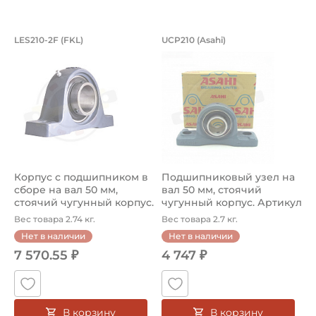
Стоячий литой корпус
Сельскохозяйственная
Корпус с подшипником в сборе на вал
Подшипниковый узе
LES210-2F (FKL)
UCP210 (Asahi)
Тип посадочного отверстия на вал:
Корпус с подшипником в сборе LES210-2F FKL со стоячи
Подшипниковый узел UCP210 A
Круг
Тип наружного кольца:
Сферическое
Способ фиксации на вал:
Стопорный винт
Корпус с подшипником в
Подшипниковый узел на
Смазка:
сборе на вал 50 мм,
вал 50 мм, стоячий
Возможность дополнительной смазки
стоячий чугунный корпус.
чугунный корпус. Артикул
Арт...
UCP21...
Вес товара 2.74 кг.
Вес товара 2.7 кг.
Материал:
Нет в наличии
Нет в наличии
Чугун
7 570.55 ₽
4 747 ₽
Классификация завода - производителя:
Запасные части KABAT для сельхозтехники
В корзину
В корзину