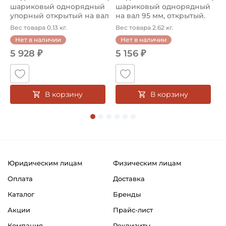
шариковый однорядный
шариковый однорядный
2
упорный открытый на вал
на вал 95 мм, открытый.
р
85...
Ар...
к
Вес товара 0.13 кг.
Вес товара 2.62 кг.
В
Нет в наличии
Нет в наличии
5 928 ₽
5 156 ₽
В корзину
В корзину
Юридическим лицам
Физическим лицам
Оплата
Доставка
Каталог
Бренды
Акции
Прайс-лист
Компания
Реквизиты