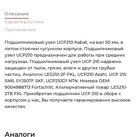
Описание
Характеристики
Применение
Подшипниковый узел UCP210 Kabat, на вал 50 мм, в
литом стоячем чугунном корпусе. Подшипниковый
узел UCP210 предназначен для работы при средних
нагрузках. Подшипниковый узел UCP 210 надежно
защищен от пыли, грязи, влаги и других грубых
частиц. Аналоги: LES210-2F FKL, UCP210 Asahi, UCP 210
SNR, SYJ50TF SKF, UCP210D1 NTN. Номера OEM:
9004988713 Fortschitt. Альтернативный товар: LES210-
2TB FKL Приобретая подшипник UCP 210 в сборе с
корпусом у нас, Вы получаете гаранированно высокое
качество.
Внутренний диаметр (d):
Основное назначение:
50 мм
Для сельскохозяйственной техники
Аналоги
Тип корпуса:
Категория: