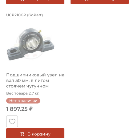
Страна происхождения:
Малайзия
Подшипниковый узел на вал 50 мм, в
UCP210GP (GoPart)
Подшипниковый узел UCP210GP GoPart, на вал 50 мм, в
Подшипниковый узел на
вал 50 мм, в литом
стоячем чугунном
корпусе. Арти...
Вес товара 2.7 кг.
Нет в наличии
1 897.25 ₽
В корзину