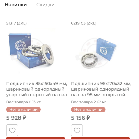
Новинки
Скидки
Подшипник 85х150х49 мм, шариковый 
Подшипник 95х170х
L
51317 (ZKL)
6219 C3 (ZKL)
(
Подшипник 85х150х49 мм, шариковый однорядный упор
Подшипник 95х170х32 мм, ша
П
Подшипник 85х150х49 мм,
Подшипник 95х170х32 мм,
П
шариковый однорядный
шариковый однорядный
2
упорный открытый на вал
на вал 95 мм, открытый.
р
85...
Ар...
к
Вес товара 0.13 кг.
Вес товара 2.62 кг.
В
Нет в наличии
Нет в наличии
5 928 ₽
5 156 ₽