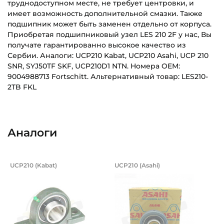
труднодоступном месте, не требует центровки, и
имеет возможность дополнительной смазки. Также
подшипник может быть заменен отдельно от корпуса.
Приобретая подшипниковый узел LES 210 2F у нас, Вы
получате гарантированно высокое качество из
Сербии. Аналоги: UCP210 Kabat, UCP210 Asahi, UCP 210
SNR, SYJ50TF SKF, UCP210D1 NTN. Номера OEM:
9004988713 Fortschitt. Альтернативный товар: LES210-
2TB FKL
LES210-2F_(FKL)_Эскиз_RU.pdf
Внутренний диаметр (d):
Основное назначение:
Скачать (350.3 кб)
50 мм
Для сельскохозяйственной техники
Аналоги
Наружный диаметр (D):
Категория:
90 мм
Сельскохозяйственная
Подшипниковый узел на вал 50 мм, в
Подшипниковый узе
UCP210 (Kabat)
UCP210 (Asahi)
Ширина внутреннего кольца (B):
Подшипниковый узел UCP210 Kabat, на вал 50 мм, в лито
Подшипниковый узел UCP210 A
51,6 мм
Ширина наружного кольца (С):
22 мм