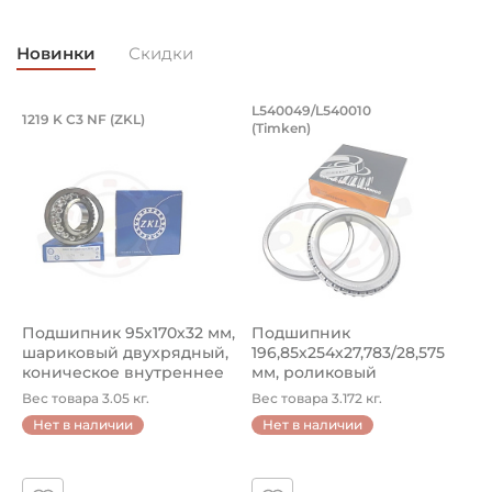
Классификация завода - производителя:
Запасные части KABAT для сельхозтехники
Новинки
Скидки
Страна происхождения:
Китай
Подшипник 95х170х32 мм, шариковый 
Подшипник 196,85х
L540049/L540010
1219 K C3 NF (ZKL)
5
(Timken)
Подшипник 95х170х32 мм, шариковый двухрядный, кони
Подшипник 196,85х254х27,78
П
Подшипник 95х170х32 мм,
Подшипник
П
шариковый двухрядный,
196,85х254х27,783/28,575
ш
коническое внутреннее
мм, роликовый
у
кол...
однорядный конический
8
Вес товара 3.05 кг.
Вес товара 3.172 кг.
В
...
Нет в наличии
Нет в наличии
5