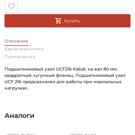
Купить
Описание
Характеристики
Применение
Подшипниковый узел UCF216 Kabat, на вал 80 мм,
квадратный чугунный фланец. Подшипниковый узел
UCF 216 предназначен для работы при нормальных
нагрузках.
Внутренний диаметр (d):
Основное назначение:
80 мм
Для сельскохозяйственной техники
Аналоги
Тип корпуса:
Категория:
Квадратный литой корпус
Сельскохозяйственная
Корпус с подшипником в сборе на вал
Подшипниковый узе