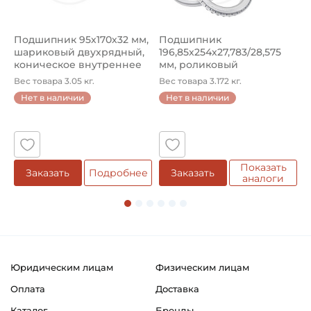
Обозначение в программе завода:
Housing Type F
Подшипник 95х170х32 мм,
Подшипник
П
шариковый двухрядный,
196,85х254х27,783/28,575
ш
Классификация завода - производителя:
коническое внутреннее
мм, роликовый
у
кол...
однорядный конический
8
Подшипниковые узлы в сборе типа Y
Вес товара 3.05 кг.
Вес товара 3.172 кг.
В
...
Нет в наличии
Нет в наличии
Страна происхождения:
5
Сербия
Показать
Заказать
Подробнее
Заказать
аналоги
Юридическим лицам
Физическим лицам
Оплата
Доставка
Каталог
Бренды