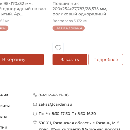
 95х170х32 мм,
Подшипник
 однорядный на вал
200х254х27,783/28,575 мм,
ытый. Ар...
роликовый однорядный
конический на ...
62 кг.
Вес товара 3.172 кг.
чии
Нет в наличии
В корзину
Заказать
Подробнее
ания
8-4912-47-37-06
zakaz@cardan.su
изиты
Пн-Чт 8:30-17:30 Пт 8:30-16:30
кты
390011, Рязанская область, г. Рязань, М-5
нтии
Урал, 197-й километр (Окружная дорога),