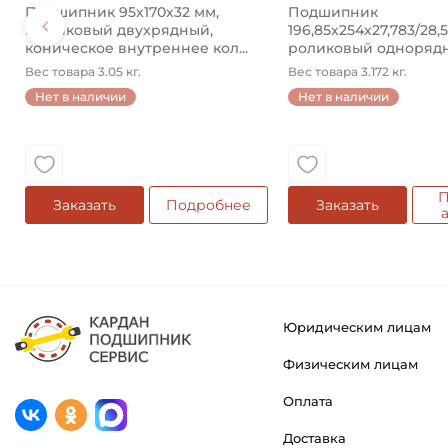
Подшипник 95х170х32 мм,
Подшипник
шариковый двухрядный,
196,85х254х27,783/28,
коническое внутреннее кол...
роликовый одноряд
конический ...
Вес товара 3.05 кг.
Вес товара 3.172 кг.
Нет в наличии
Нет в наличии
П
Заказать
Подробнее
Заказать
Юридическим лицам
Физическим лицам
Оплата
Доставка