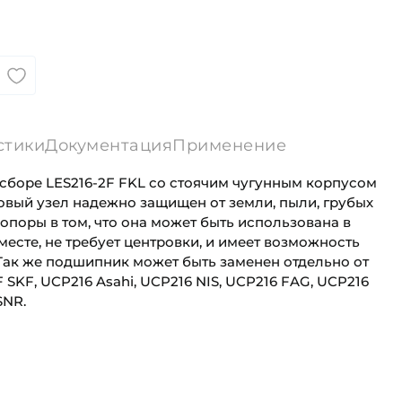
стики
Документация
Применение
сборе LES216-2F FKL со стоячим чугунным корпусом
овый узел надежно защищен от земли, пыли, грубых
поры в том, что она может быть использована в
есте, не требует центровки, и имеет возможность
Так же подшипник может быть заменен отдельно от
 SKF, UCP216 Asahi, UCP216 NIS, UCP216 FAG, UCP216
SNR.
U.pdf
80 мм
Для сельскохозяйственной техники
а (B):
77,8 мм
Сельскохозяйственная