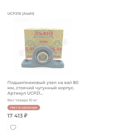
Подшипниковый узел на вал 80 мм,
UCP216 (Asahi)
Подшипниковый узел UCP216 Asahi, на вал 80 мм, ст
Подшипниковый узел на вал 80
мм, стоячий чугунный корпус.
Артикул UCP21...
Вес товара 10 кг.
Нет в наличии
17 413 ₽