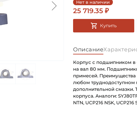
Нет в наличии
25 719.35 ₽
Купить
Описание
Характери
Корпус с подшипником в 
на вал 80 мм. Подшипник
примесей. Преимущества о
любом труднодоступном м
дополнительной смазки. 
корпуса. Аналоги: SYJ80TF
NTN, UCP216 NSK, UCP216 
LES216-2F_(FKL)_Эскиз_R
Внутренний диаметр (d):
Основное назначение:
Скачать (354.99 кб)
Ширина внутреннего кольц
Категория: