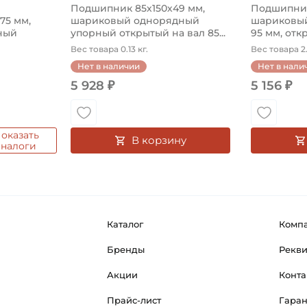
Подшипник 85х150х49 мм,
Подшипник
575 мм,
шариковый однорядный
шариковый
ный
упорный открытый на вал 85...
95 мм, откр
Вес товара 0.13 кг.
Вес товара 2.
Нет в наличии
Нет в нали
5 928 ₽
5 156 ₽
оказать
В корзину
аналоги
Каталог
Комп
Бренды
Рекв
Акции
Конта
Прайс-лист
Гара