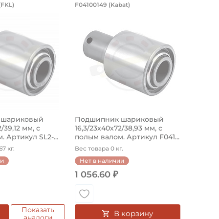
ик шариковый 16,3/23х40х72/39,12 мм
Подшипник шариковый 16
(FKL)
F04100149 (Kabat)
SL2-5203.B-2T FKL с полым валом. Подшипник предназнач
Подшипник F04100149 Kabat с полым 
 шариковый
Подшипник шариковый
/39,12 мм, с
16,3/23х40х72/38,93 мм, с
 Артикул SL2-...
полым валом. Артикул F041...
7 кг.
Вес товара 0 кг.
ии
Нет в наличии
1 056.60 ₽
Показать
В корзину
аналоги