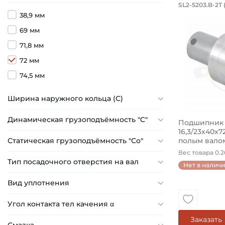
Подшипн
SL2-5203.B-2T 
Подшипник 
38,9 мм
69 мм
71,8 мм
72 мм
74,5 мм
Ширина наружного кольца (С)
Динамическая грузоподъёмность "C"
Подшипник
16,3/23х40х72
Статическая грузоподъёмность "Сo"
полым валом.
Вес товара 0.26
Тип посадочного отверстия на вал
Нет в налич
Вид уплотнения
Угол контакта тел качения α
Заказать