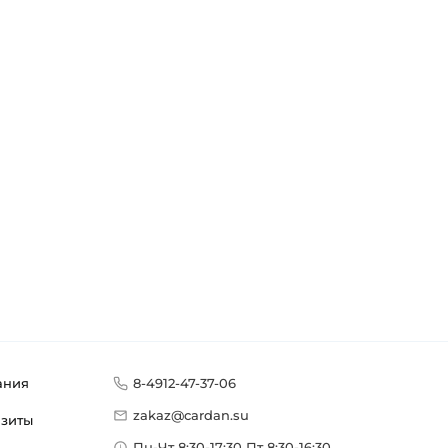
ания
8-4912-47-37-06
zakaz@cardan.su
изиты
Пн-Чт 8:30-17:30 Пт 8:30-16:30