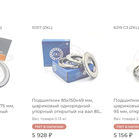
й двухрядный, коническое внутренне
6,85х254х27,783/28,575 мм, роликов
Подшипник 85х150х49 мм, ш
Подшип
)
51317 (ZKL)
6219 C3 (ZKL)
оническое внутреннее кольцо.
54х27,783/28,575 мм, роликовый однорядный конический
Подшипник 85х150х49 мм, шариковый одн
Подшипник
Подшипник 85х150х49 мм,
Подшипник
575 мм,
шариковый однорядный
шариковый
ный
упорный открытый на вал 85...
95 мм, откр
Вес товара 0.13 кг.
Вес товара 2.
Нет в наличии
Нет в нали
5 928 ₽
5 156 ₽