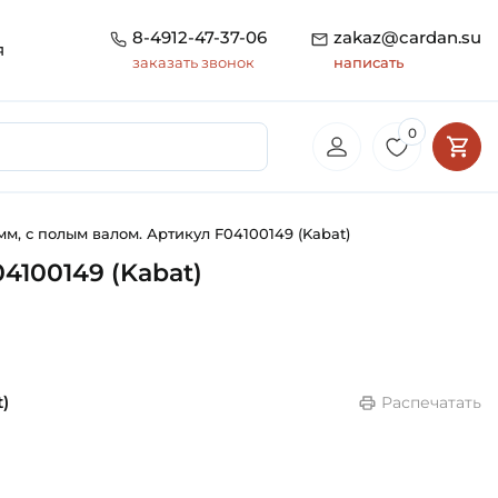
8-4912-47-37-06
zakaz@cardan.su
я
заказать звонок
написать
0
м, с полым валом. Артикул F04100149 (Kabat)
4100149 (Kabat)
)
Распечатать