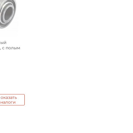
Классификация завода - п
Страна происхождения:
вый
м, с полым
оказать
аналоги