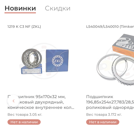
Новинки
Скидки
Подшипник 95х170х32 мм, шариковы
Подшипник 19
1219 K C3 NF (ZKL)
L540049/L540010 (Timken
Подшипник 95х170х32 мм, шариковый двухрядный, к
Подшипник 196,85х2
Подшипник 95х170х32 мм,
Подшипник
шариковый двухрядный,
196,85х254х27,783/28,
коническое внутреннее кол...
роликовый одноряд
конический ...
Вес товара 3.05 кг.
Вес товара 3.172 кг.
Нет в наличии
Нет в наличии