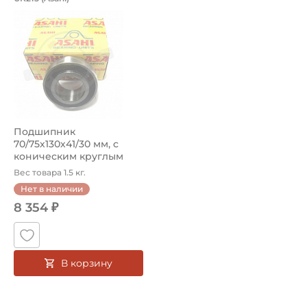
Подшипник UK215 Asahi с коническим круглым отверсти
Подшипник
70/75х130х41/30 мм, c
коническим круглым
отверстием на вал 70...
Вес товара 1.5 кг.
Нет в наличии
8 354 ₽
В корзину