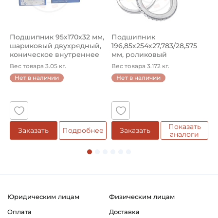
Тип наружного кольца:
Сферическое
Подшипник 95х170х32 мм,
Подшипник
П
шариковый двухрядный,
196,85х254х27,783/28,575
ш
Способ фиксации на вал:
коническое внутреннее
мм, роликовый
у
Закрепительная втулка / Стопорная гайка
кол...
однорядный конический
8
Вес товара 3.05 кг.
Вес товара 3.172 кг.
В
...
Способ фиксации подшипника в корпусе:
Нет в наличии
Нет в наличии
Штифт центрирующий
5
Смазка:
Возможность дополнительной смазки
Показать
Заказать
Подробнее
Заказать
аналоги
Классификация завода - производителя:
Тип UK200
Страна происхождения:
Япония
Юридическим лицам
Физическим лицам
Оплата
Доставка