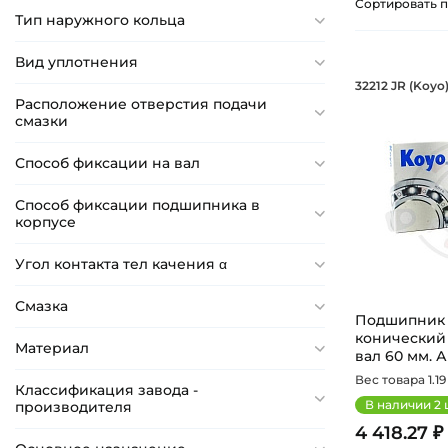
Сортировать п
14,6 мм
Тип наружного кольца
14,732 мм
Вид уплотнения
15 мм
Подшипн
32212 JR (Koyo
16 мм
Подшипник 
Расположение отверстия подачи
смазки
16,637 мм
16,764 мм
Способ фиксации на вал
17 мм
Способ фиксации подшипника в
18 мм
корпусе
18,288 мм
Угол контакта тел качения α
18,288 мм
18,29 мм
Смазка
Подшипник 6
18,67 мм
конический
Материал
вал 60 мм. А
19 мм
Вес товара 1.19 
Классификация завода -
19,05 мм
В наличии
2
производителя
19,4 мм
4 418.27 ₽