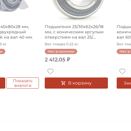
40х80х28 мм,
Подшипник 25/30х62х26/18
Подши
двухрядный
мм, c коническим кргулым
конич
 на вал 40 мм.
отверстием на вал 25/...
вал 6
 кг.
Вес товара 0.22 кг.
Вес това
ии
Нет в наличии
Нет в
2 412.05 ₽
Показать
В корзину
Зак
аналоги