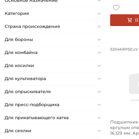
Основное назначение
19,43 мм
19,812 мм
Категория
В
19,84 мм
Страна происхождения
19,842 мм
Для бороны
20 мм
Подшипн
20,6 мм
5204KRP50.LV 
Для комбайна
Подшипник 
20,625 мм
Для косилки
20,96 мм
21 мм
Для культиватора
21,1 мм
Для опрыскивателя
21,501 мм
Для пресс-подборщика
22 мм
22,1 мм
Для прикатывающего катка
Подшипник 1
22,2 мм
кргулым отв
Для сеялки
22,225 мм
16,129 мм. Ар