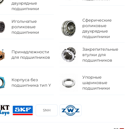
двухрядные
подшипники
Сферические
Игольчатые
роликовые
роликовые
двухрядные
подшипники
подшипники
Закрепительные
Принадлежности
втулки для
для подшипников
подшипников
Упорные
Корпуса без
шариковые
подшипника тип Y
подшипники
SNH