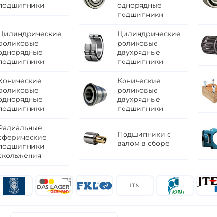
подшипники
однорядные
подшипники
Цилиндрические
Цилиндрические
роликовые
роликовые
однорядные
двухрядные
подшипники
подшипники
Конические
Конические
роликовые
роликовые
однорядные
двухрядные
подшипники
подшипники
Радиальные
Подшипники с
сферические
валом в сборе
подшипники
скольжения
ITN