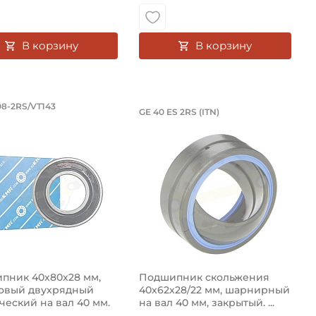
В корзину
В корзину
стием на вал 16,129 мм. Артикул 520
 роликовый двухрядный сферический
шипник 40х80х28 мм, роликовый дву
Подшипник скольжени
08-2RS/VT143
GE 40 ES 2RS (ITN)
9 мм.
о двухрядный радиально-сферический роликовый подшипн
пник BS2-2208-2RS/VT143 KMR - это двухрядный сферич
Подшипник скольжения GE 40 E
пник 40х80х28 мм,
Подшипник скольжения
овый двухрядный
40х62х28/22 мм, шарнирный
ческий на вал 40 мм.
на вал 40 мм, закрытый. ...