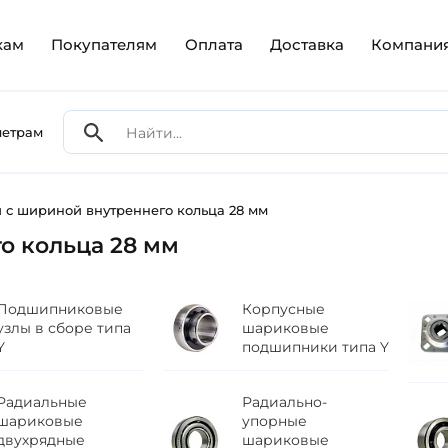
кам
Покупателям
Оплата
Доставка
Компани
метрам
с шириной внутреннего кольца 28 мм
о кольца 28 мм
Подшипниковые
Корпусные
узлы в сборе типа
шариковые
Y
подшипники типа Y
Радиальные
Радиально-
шариковые
упорные
двухрядные
шариковые