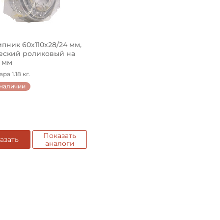
пник 60х110х28/24 мм,
еский роликовый на
0 мм
ра 1.18 кг.
 наличии
Показать
азать
аналоги