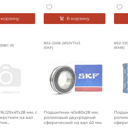
 корзину
В корзину
ик 16,129х47х28 мм, с кргулым отвер
Подшипник 40х80х28 мм,
Под
BS2-2208-2RS/VT143
BS2-22
(BBC-R)
(SKF)
(KMR)
5204KRP50.LV BBC-R, с кргулым отверстием на вал 16,12
Подшипник BS2-2208-2RS/VT143 — эт
Подши
6,129х47х28 мм, с
Подшипник 40х80х28 мм,
Подши
ерстием на вал
роликовый двухрядный
ролик
тик...
сферический на вал 40 мм.
сфери
А...