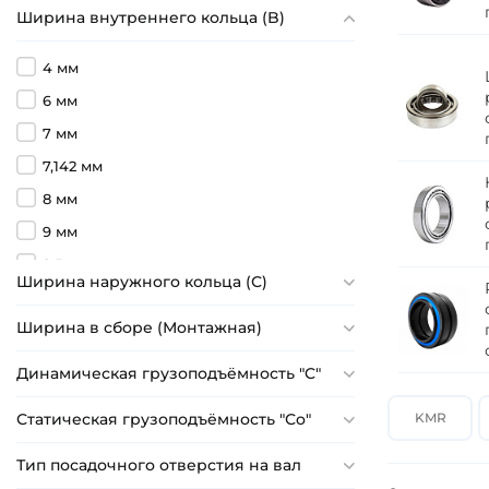
Ширина внутреннего кольца (B)
4 мм
6 мм
7 мм
7,142 мм
8 мм
9 мм
9,5 мм
Ширина наружного кольца (С)
10 мм
Ширина в сборе (Монтажная)
11 мм
12 мм
Динамическая грузоподъёмность "C"
13 мм
Статическая грузоподъёмность "Сo"
KMR
14 мм
14,4 мм
Тип посадочного отверстия на вал