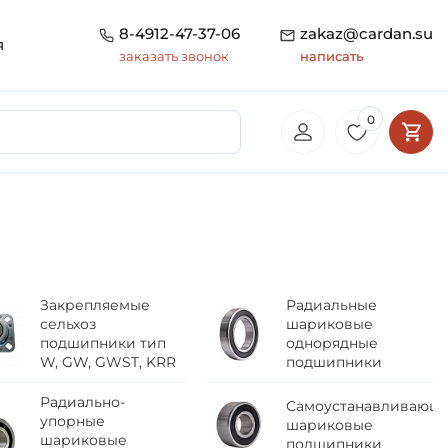
8-4912-47-37-06
zakaz@cardan.su
я
заказать звонок
написать
0
Закрепляемые
Радиальные
сельхоз
шариковые
подшипники тип
однорядные
W, GW, GWST, KRR
подшипники
Радиально-
Самоустанавливающ
упорные
шариковые
шариковые
подшипники