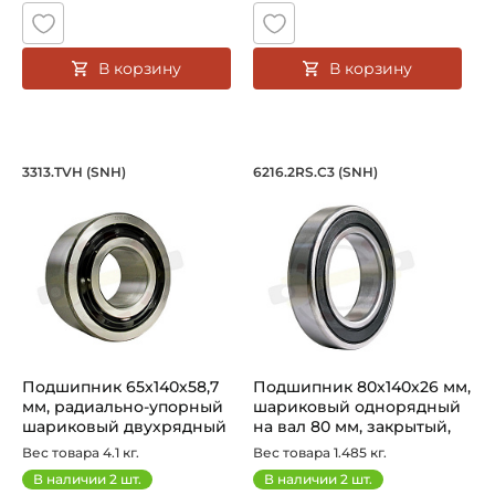
В корзину
В корзину
Подшипник 65х140х58,7 мм, радиальн
Подшипник 80х140х
3313.TVH (SNH)
6216.2RS.С3 (SNH)
Подшипник 3213.TVH SNH радиально-упорный шариковый 
Подшипник шариковый одноря
Подшипник 65х140х58,7
Подшипник 80х140х26 мм,
мм, радиально-упорный
шариковый однорядный
шариковый двухрядный
на вал 80 мм, закрытый,
на вал...
ув...
Вес товара 4.1 кг.
Вес товара 1.485 кг.
В наличии
2
шт.
В наличии
2
шт.