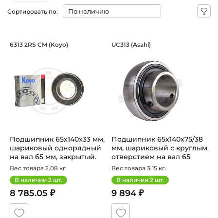
Сортировать по:
Подшипник 65х140х33 мм, шариковый 
Подшипник 65х140х
6313 2RS CM (Koyo)
UC313 (Asahi)
Подшипник шариковый однорядный 6313 2RS CM Koyo, на
Подшипник UC 313 Asahi, ша
Подшипник 65х140х33 мм,
Подшипник 65х140х75/38
шариковый однорядный
мм, шариковый с круглым
на вал 65 мм, закрытый.
отверстием на вал 65
Ар...
мм,...
Вес товара 2.08 кг.
Вес товара 3.15 кг.
В наличии
2
шт.
В наличии
2
шт.
8 785.05 ₽
9 894 ₽