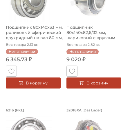
Подшипник 80х140х33 мм,
Подшипник
роликовый сферический
80х140х82,6/32 мм,
двухрядный на вал 80 мм,
шариковый с круглым
...
отверстием на вал 80 м...
Вес товара 2.13 кг.
Вес товара 2.82 кг.
Нет в наличии
Нет в наличии
6 345.73 ₽
9 020 ₽
В корзину
В корзину
Подшипник 80х140х26 мм, шариковый 
Подшипник 90х140х
6216 (FKL)
32018XA (Das Lager)
Подшипник 6216 FKL, шариковый однорядный, на вал 80 
Подшипник 32018 XA Das Lag