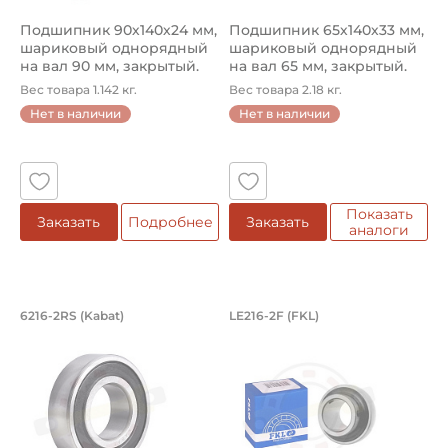
Подшипник 90х140х24 мм,
Подшипник 65х140х33 мм,
шариковый однорядный
шариковый однорядный
на вал 90 мм, закрытый.
на вал 65 мм, закрытый.
Ар...
Ар...
Вес товара 1.142 кг.
Вес товара 2.18 кг.
Нет в наличии
Нет в наличии
Показать
Заказать
Подробнее
Заказать
аналоги
Подшипник 80х140х26 мм, шариковый 
Подшипник 80х140х
6216-2RS (Kabat)
LE216-2F (FKL)
Подшипник шариковый однорядный 6216-2RS Kabat, на ва
Подшипник LE216-2F FKL шар