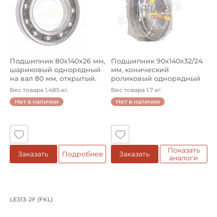
Подшипник 80х140х26 мм,
Подшипник 90х140х32/24
шариковый однорядный
мм, конический
на вал 80 мм, открытый.
роликовый однорядный
Ар...
на вал 90 мм...
Вес товара 1.485 кг.
Вес товара 1.7 кг.
Нет в наличии
Нет в наличии
Показать
Заказать
Подробнее
Заказать
аналоги
Подшипник 65х140х75/39 мм, шариков
LE313-2F (FKL)
Подшипник LE313-2F FKL шариковый с круглым отверсти