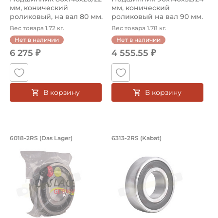
мм, конический
мм, конический
роликовый, на вал 80 мм.
роликовый на вал 90 мм.
Артикул ...
Артикул 3...
Вес товара 1.72 кг.
Вес товара 1.78 кг.
Нет в наличии
Нет в наличии
6 275 ₽
4 555.55 ₽
В корзину
В корзину
Подшипник 90х140х24 мм, шариковый 
Подшипник 65х140х
6018-2RS (Das Lager)
6313-2RS (Kabat)
Подшипник шариковый однорядный 6018-2RS Das Lager, 
Подшипник шариковый одноряд