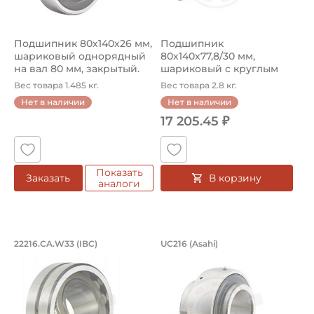
Подшипник 80х140х26 мм,
Подшипник
шариковый однорядный
80х140х77,8/30 мм,
на вал 80 мм, закрытый.
шариковый с круглым
Ар...
отверстием на вал 80 м...
Вес товара 1.485 кг.
Вес товара 2.8 кг.
Нет в наличии
Нет в наличии
17 205.45 ₽
Показать
В корзину
Заказать
аналоги
Подшипник 80х140х33 мм, роликовый 
Подшипник 80х140х
22216.CA.W33 (IBC)
UC216 (Asahi)
Подшипник 22216.CA.W33 IBC, сферический роликовый дв
Подшипник UC216 Asahi, шар