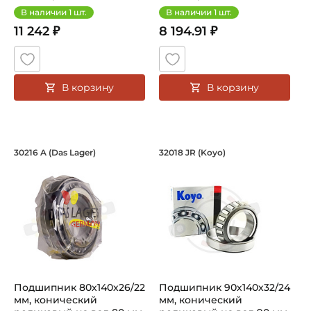
В наличии
1
шт.
В наличии
1
шт.
11 242 ₽
8 194.91 ₽
В корзину
В корзину
Подшипник 80х140х26/22 мм, коническ
Подшипник 90х140х
30216 A (Das Lager)
32018 JR (Koyo)
Подшипник 30216A Das Lager конический роликовый одно
Подшипник 32018 JR Koyo ко
Подшипник 80х140х26/22
Подшипник 90х140х32/24
мм, конический
мм, конический