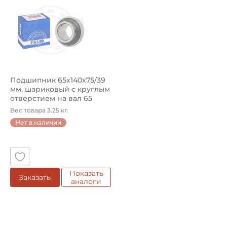
Подшипник 65х140х75/39
мм, шариковый с круглым
отверстием на вал 65
мм,...
Вес товара 3.25 кг.
Нет в наличии
Показать
Заказать
аналоги