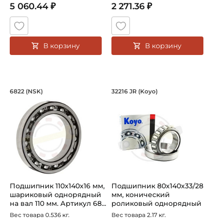
5 060.44 ₽
2 271.36 ₽
В корзину
В корзину
Подшипник 110х140х16 мм, шариковый
Подшипник 80х140х
6822 (NSK)
32216 JR (Koyo)
Шариковый однорядный подшипник 606 ZZMC3 E NSK заво
Подшипник 32216 JR Koyo ко
Подшипник 110х140х16 мм,
Подшипник 80х140х33/28
шариковый однорядный
мм, конический
на вал 110 мм. Артикул 68...
роликовый однорядный
на вал 80 мм...
Вес товара 0.536 кг.
Вес товара 2.17 кг.