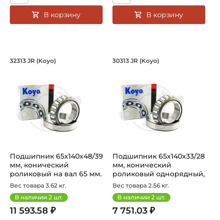
В корзину
В корзину
Подшипник 65х140х48/39 мм, коническ
Подшипник 65х140х
32313 JR (Koyo)
30313 JR (Koyo)
Подшипник 32313JR Koyo конический роликовый одноряд
Подшипник 30313 JR Koyo ко
Подшипник 65х140х48/39
Подшипник 65х140х33/28
мм, конический
мм, конический
роликовый на вал 65 мм.
роликовый однорядный,
Артикул 3...
на вал 65 м...
Вес товара 3.62 кг.
Вес товара 2.56 кг.
В наличии
2
шт.
В наличии
2
шт.
11 593.58 ₽
7 751.03 ₽