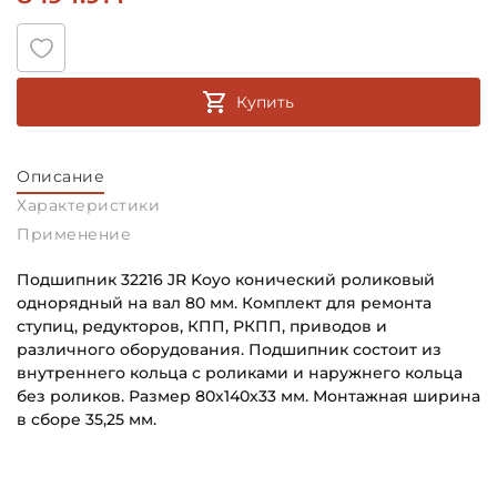
Купить
Описание
Характеристики
Применение
Подшипник 32216 JR Koyo конический роликовый
однорядный на вал 80 мм. Комплект для ремонта
ступиц, редукторов, КПП, РКПП, приводов и
различного оборудования. Подшипник состоит из
внутреннего кольца с роликами и наружнего кольца
без роликов. Размер 80х140х33 мм. Монтажная ширина
в сборе 35,25 мм.
Внутренний диаметр (d):
Основное назначение:
80 мм
Для промышленного оборудования