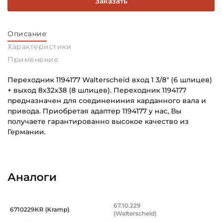
Заказать
Описание
Характеристики
Применение
Переходник 1194177 Walterscheid вход 1 3/8" (6 шлицев)
+ выход 8x32x38 (8 шлицев). Переходник 1194177
предназначен для соединениния карданного вала и
привода. Приобретая адаптер 1194177 у нас, Вы
получаете гарантированно высокое качество из
Германии.
Способ фиксации Соединения 1:
Основное назначение:
Замок KF
Для сельскохозяйственной техники
Аналоги
Тип соединения 1:
Категория:
1 3/8" дюйма (6 шлицев)
Сельскохозяйственная
Переходник шлицевой вход 1 3/8" (6 
Переходник шлицево
67.10.229
6710229KR (Kramp)
Тип соединения 2:
(Walterscheid)
Переходник 6710229KR Kramp, вход 1 3/8" (6 шлицев) +
Переходник 67.10.229 Walter