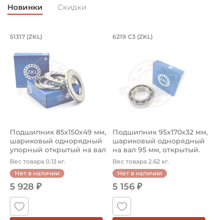
Новинки
Скидки
Подшипник 85х150х49 мм, шариковый 
Подшипник 95х170х
L
51317 (ZKL)
6219 C3 (ZKL)
(
Подшипник 85х150х49 мм, шариковый однорядный упор
Подшипник 95х170х32 мм, ша
П
Подшипник 85х150х49 мм,
Подшипник 95х170х32 мм,
П
шариковый однорядный
шариковый однорядный
2
упорный открытый на вал
на вал 95 мм, открытый.
р
85...
Ар...
к
Вес товара 0.13 кг.
Вес товара 2.62 кг.
В
Нет в наличии
Нет в наличии
5 928 ₽
5 156 ₽