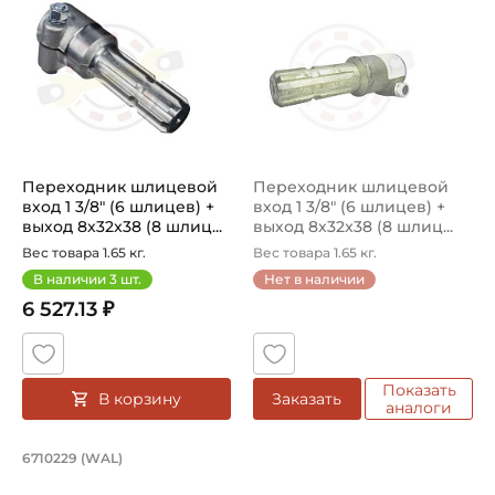
8х32х38 мм (8 шлицев)
Страна происхождения:
Германия
Переходник шлицевой
Переходник шлицевой
вход 1 3/8" (6 шлицев) +
вход 1 3/8" (6 шлицев) +
выход 8x32x38 (8 шлиц...
выход 8x32x38 (8 шлиц...
Вес товара 1.65 кг.
Вес товара 1.65 кг.
В наличии
3
шт.
Нет в наличии
6 527.13 ₽
Показать
В корзину
Заказать
аналоги
Переходник шлицевой вход 1 3/8" (6 
6710229 (WAL)
Переходник 6710229 WAL, вход 1 3/8" (6 шлицев) + выхо