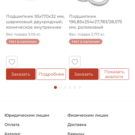
Подшипник 95х170х32 мм,
Подшипник
П
шариковый двухрядный,
196,85х254х27,783/28,575
ш
коническое внутреннее
мм, роликовый
у
кол...
однорядный конический
8
Вес товара 3.05 кг.
Вес товара 3.172 кг.
В
...
Нет в наличии
Нет в наличии
5
Показать
Заказать
Подробнее
Заказать
аналоги
Юридическим лицам
Физическим лицам
Оплата
Доставка
Каталог
Бренды