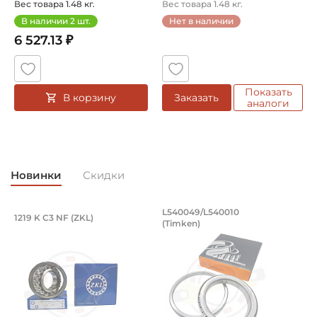
(6 ш...
шлицев). Арт...
Вес товара 1.48 кг.
Вес товара 1.48 кг.
В наличии
2
шт.
Нет в наличии
6 527.13 ₽
Показать
В корзину
Заказать
аналоги
Новинки
Скидки
Подшипник 95х170х32 мм, шариковый 
Подшипник 196,85х
L540049/L540010
1219 K C3 NF (ZKL)
5
(Timken)
Подшипник 95х170х32 мм, шариковый двухрядный, кони
Подшипник 196,85х254х27,78
П