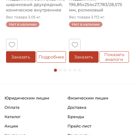
шариковый двухрядный,
196,85х254х27,783/28,575
ш
коническое внутреннее
мм, роликовый
у
кол...
однорядный конический
8
Вес товара 3.05 кг.
Вес товара 3.172 кг.
В
...
Нет в наличии
Нет в наличии
5
Показать
е
Заказать
Подробнее
Заказать
аналоги
Юридическим лицам
Физическим лицам
Оплата
Доставка
Каталог
Бренды
Акции
Прайс-лист