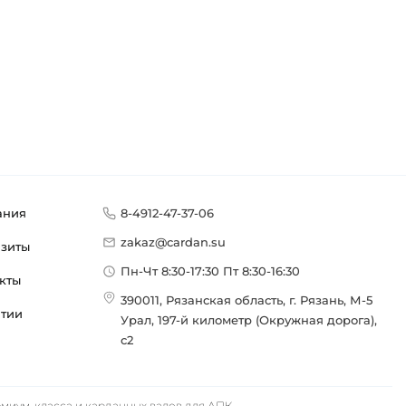
ания
8-4912-47-37-06
zakaz@cardan.su
изиты
Пн-Чт 8:30-17:30 Пт 8:30-16:30
кты
390011, Рязанская область, г. Рязань, М-5
нтии
Урал, 197-й километр (Окружная дорога),
с2
иум-класса и карданных валов для АПК