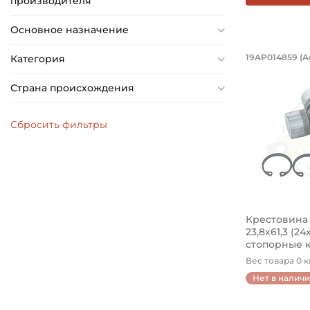
производителя
Основное назначение
Крестов
19AP014859 (Ag
Категория
Крестовина 
Страна происхождения
Крестовина
23,8х61,3 (2
стопорные ко
Вес товара 0 кг
Нет в налич