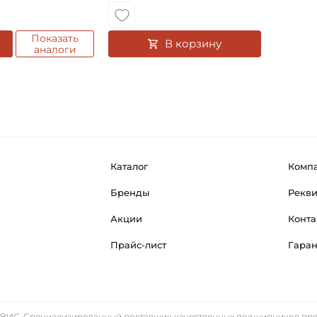
Показать
В корзину
аналоги
Каталог
Комп
Бренды
Рекв
Акции
Конта
Прайс-лист
Гара
ИС. Специализированный поставщик качественных подшипников прем