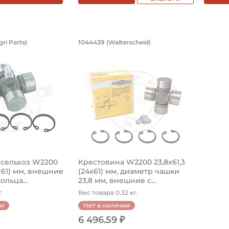
ина сельхоз W2200 23,8х61,3 (24х61)
Крестовина W2200 23,8х6
ri Parts)
1044439 (Walterscheid)
19AP014859 Agri Parts, диаметр чашки 23,8 мм. Крестов
Крестовина 1044439 Walterscheid с 
 сельхоз W2200
Крестовина W2200 23,8х61,3
4х61) мм, внешние
(24х61) мм, диаметр чашки
льца...
23,8 мм, внешние с...
.
Вес товара 0.32 кг.
ии
Нет в наличии
6 496.59 ₽