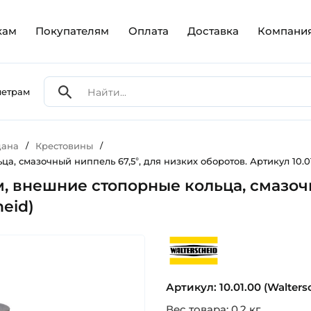
кам
Покупателям
Оплата
Доставка
Компани
метрам
дана
/
Крестовины
/
а, смазочный ниппель 67,5°, для низких оборотов. Артикул 10.01
м, внешние стопорные кольца, смазоч
heid)
walterscheid
Артикул: 10.01.00 (Walters
Вес товара: 0.2 кг.