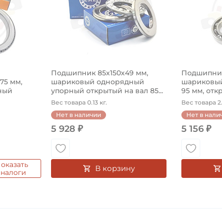
Подшипник 85х150х49 мм,
Подшипник
575 мм,
шариковый однорядный
шариковый
ный
упорный открытый на вал 85...
95 мм, откр
Вес товара 0.13 кг.
Вес товара 2.
Нет в наличии
Нет в нали
5 928 ₽
5 156 ₽
оказать
В корзину
аналоги