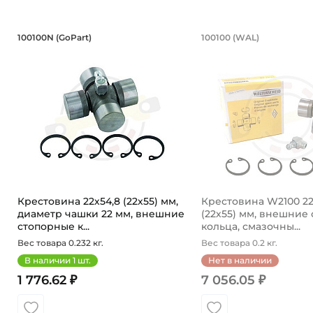
Крестовина 22х54,8 (22х55) мм, ди
Крестовина W
100100N (GoPart)
100100 (WAL)
Крестовина 100100N GoPart, диаметр чашки 22 мм. 
Крестовина 22х54,8
Крестовина 22х54,8 (22х55) мм,
Крестовина W2100 22
диаметр чашки 22 мм, внешние
(22х55) мм, внешние
стопорные к...
кольца, смазочны...
Вес товара 0.232 кг.
Вес товара 0.2 кг.
В наличии
1
шт.
Нет в наличии
1 776.62 ₽
7 056.05 ₽