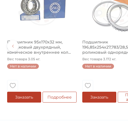
Подшипник 95х170х32 мм,
Подшипник
шариковый двухрядный,
196,85х254х27,783/28,
коническое внутреннее кол...
роликовый одноряд
конический ...
Вес товара 3.05 кг.
Вес товара 3.172 кг.
Нет в наличии
Нет в наличии
П
Заказать
Подробнее
Заказать