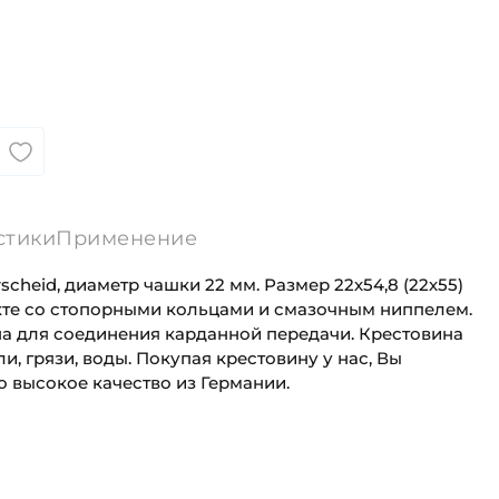
стики
Применение
rscheid, диаметр чашки 22 мм. Размер 22х54,8 (22х55)
кте со стопорными кольцами и смазочным ниппелем.
а для соединения карданной передачи. Крестовина
, грязи, воды. Покупая крестовину у нас, Вы
 высокое качество из Германии.
 :
22 мм
Для сельскохозяйственной техники
 креплению :
54,80 мм
Сельскохозяйственная