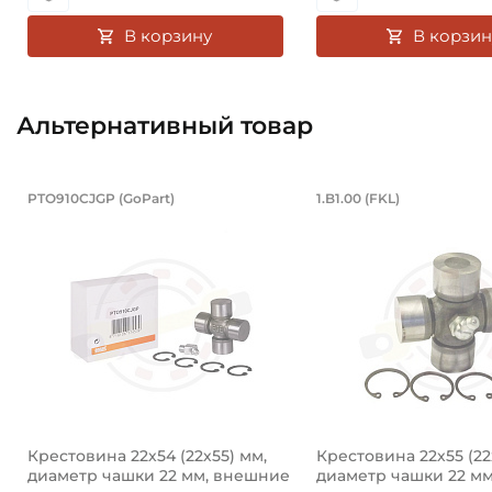
В корзину
В корзин
Альтернативный товар
Крестовина 22х54 (22х55) мм, диа
Крестовина 2
PTO910CJGP (GoPart)
1.B1.00 (FKL)
Крестовина PTO910CJGP GoPart, диаметр чашки 22 мм
Крестовина 1.B1.00 
Крестовина 22х54 (22х55) мм,
Крестовина 22х55 (22
диаметр чашки 22 мм, внешние
диаметр чашки 22 м