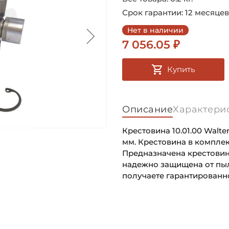
Срок гарантии: 12 месяцев
Нет в наличии
7 056.05 ₽
Купить
Описание
Характери
Крестовина 10.01.00 Walte
мм. Крестовина в компле
Предназначена крестовин
надежно защищена от пыли
получаете гарантированно
Крестовина диаметр чашки
Основное назначение:
Крестовина расстояние по
Категория: