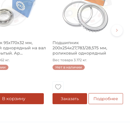
 95х170х32 мм,
Подшипник
 однорядный на вал
200х254х27,783/28,575 мм,
ытый. Ар...
роликовый однорядный
конический на ...
62 кг.
Вес товара 3.172 кг.
чии
Нет в наличии
В корзину
Заказать
Подробнее