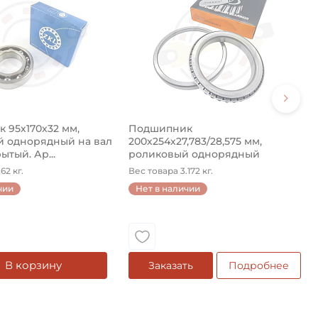
 95х170х32 мм,
Подшипник
 однорядный на вал
200х254х27,783/28,575 мм,
ытый. Ар...
роликовый однорядный
конический на ...
62 кг.
Вес товара 3.172 кг.
чии
Нет в наличии
В корзину
Заказать
Подробнее