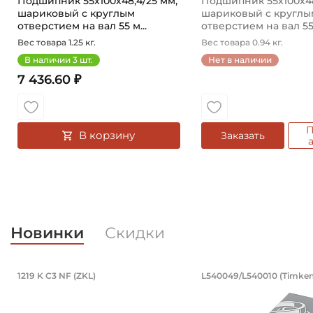
Подшипник 55х100х48,4/25 мм,
Подшипник 55х100х48
шариковый с круглым
шариковый с круглы
отверстием на вал 55 м...
отверстием на вал 55 
Вес товара 1.25 кг.
Вес товара 0.94 кг.
В наличии
3
шт.
Нет в наличии
7 436.60 ₽
П
В корзину
Заказать
Новинки
Скидки
Подшипник 95х170х32 мм, шариковы
Подшипник 19
1219 K C3 NF (ZKL)
L540049/L540010 (Timken
Подшипник 95х170х32 мм, шариковый двухрядный, к
Подшипник 196,85х2