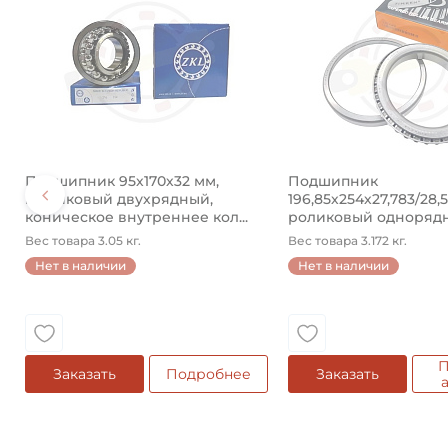
Подшипник 95х170х32 мм,
Подшипник
шариковый двухрядный,
196,85х254х27,783/28,
коническое внутреннее кол...
роликовый одноряд
конический ...
Вес товара 3.05 кг.
Вес товара 3.172 кг.
Нет в наличии
Нет в наличии
П
Заказать
Подробнее
Заказать