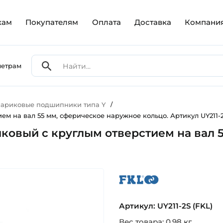
кам
Покупателям
Оплата
Доставка
Компани
метрам
ариковые подшипники типа Y
/
м на вал 55 мм, сферическое наружное кольцо. Артикул UY211-2
ковый с круглым отверстием на вал 
fkl
Артикул: UY211-2S (FKL)
Вес товара: 0.98 кг.