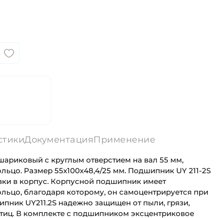
стики
Документация
Применение
шариковый с круглым отверстием на вал 55 мм,
ьцо. Размер 55х100х48,4/25 мм. Подшипник UY 211-2S
вки в корпус. Корпусной подшипник имеет
льцо, благодаря которому, он самоцентрируется при
ипник UY211.2S надежно защищен от пыли, грязи,
стиц. В комплекте с подшипником эксцентриковое