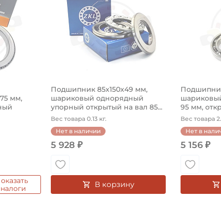
Подшипник 85х150х49 мм,
Подшипник
575 мм,
шариковый однорядный
шариковый
ный
упорный открытый на вал 85...
95 мм, откр
Вес товара 0.13 кг.
Вес товара 2.
Нет в наличии
Нет в нали
5 928 ₽
5 156 ₽
оказать
В корзину
аналоги