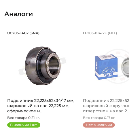
Аналоги
Подшипник 22,225х52х34/17 мм, ша
Подшипник 22
UC205-14G2 (SNR)
LE205-014-2F (FKL)
Подшипник UC205-14G2 SNR, шариковый с круглым от
Подшипник LE205-01
Подшипник 22,225х52х34/17 мм,
Подшипник 22,225х52х
шариковый на вал 22,225 мм,
шариковый с круглы
сферическое н...
отверстием на вал 2..
Вес товара 0.21 кг.
Вес товара 0.17 кг.
В наличии
1
шт.
Нет в наличии