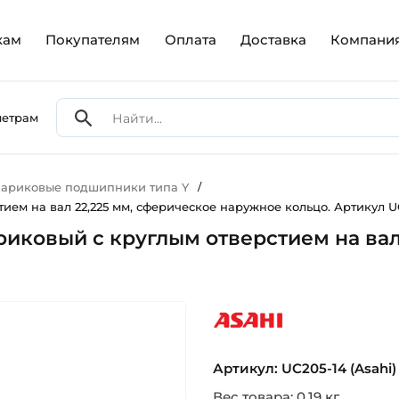
кам
Покупателям
Оплата
Доставка
Компани
метрам
ариковые подшипники типа Y
/
ием на вал 22,225 мм, сферическое наружное кольцо. Артикул UC
ариковый с круглым отверстием на ва
asahi
Артикул: UC205-14 (Asahi)
Вес товара: 0.19 кг.