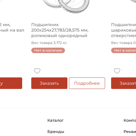
2 мм,
Подшипник
Подшипник 
ый на вал
200х254х27,783/28,575 мм,
шариковый
роликовый однорядный
отверстием
конический на ...
Вес товара 3.172 кг.
Вес товара 0.
Нет в наличии
Нет в нали
у
Заказать
Подробнее
Заказа
Каталог
Комп
Бренды
Рекв