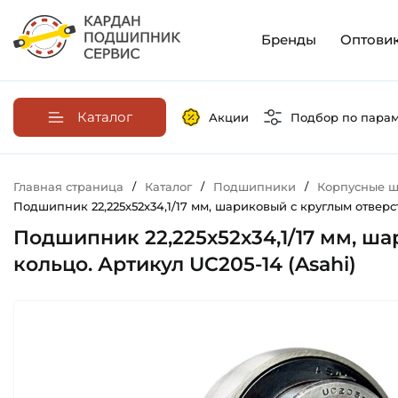
Бренды
Оптови
Каталог
Акции
Подбор по пара
Главная страница
/
Каталог
/
Подшипники
/
Корпусные ш
Подшипник 22,225х52х34,1/17 мм, шариковый с круглым отверст
Подшипник 22,225х52х34,1/17 мм, ш
кольцо. Артикул UC205-14 (Asahi)