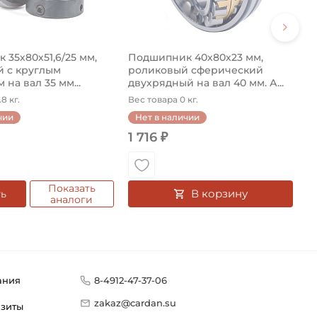
35х80х51,6/25 мм,
Подшипник 40х80х23 мм,
 с круглым
роликовый сферический
 на вал 35 мм...
двухрядный на вал 40 мм. А...
8 кг.
Вес товара 0 кг.
чии
Нет в наличии
1 716 ₽
Показать
В корзину
ть
аналоги
ания
8-4912-47-37-06
zakaz@cardan.su
изиты