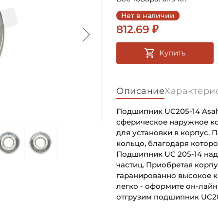
Нет в наличии
812.69 ₽
Купить
Описание
Характери
Подшипник UC205-14 Asahi
сферическое наружное ко
для установки в корпус.
кольцо, благодаря которо
Подшипник UC 205-14 наде
частиц. Приобретая корпу
гаранированно высокое к
легко - оформите он-лайн
отгрузим подшипник UC20
Внутренний диаметр (d):
Основное назначение: