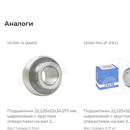
Аналоги
Подшипник 22,225х52х34,1/17 мм, 
Подшипник 22
UC205-14 (Asahi)
LE205-014-2F (FKL)
Подшипник UC205-14 Asahi, шариковый с круглым от
Подшипник LE205-01
Подшипник 22,225х52х34,1/17 мм,
Подшипник 22,225х52х
шариковый с круглым
шариковый с круглы
отверстием на вал 2...
отверстием на вал 2..
Вес товара 0.19 кг.
Вес товара 0.17 кг.