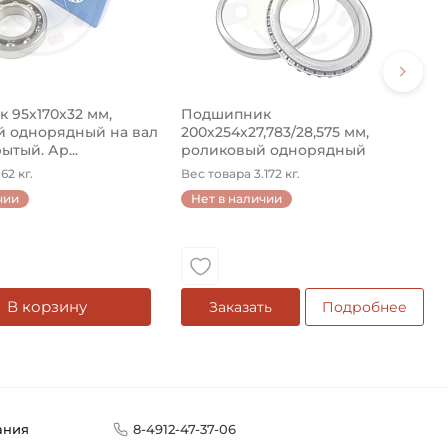
 95х170х32 мм,
Подшипник
 однорядный на вал
200х254х27,783/28,575 мм,
ытый. Ар...
роликовый однорядный
конический на ...
62 кг.
Вес товара 3.172 кг.
чии
Нет в наличии
В корзину
Заказать
Подробнее
ания
8-4912-47-37-06