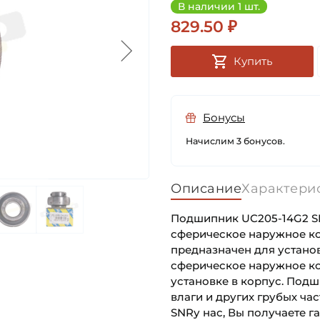
В наличии 1 шт.
829.50 ₽
Купить
Бонусы
Начислим 3 бонусов.
Описание
Характери
Подшипник UC205-14G2 SN
сферическое наружное ко
предназначен для установ
сферическое наружное ко
установке в корпус. Подш
влаги и других грубых ча
SNRу нас, Вы получаете г