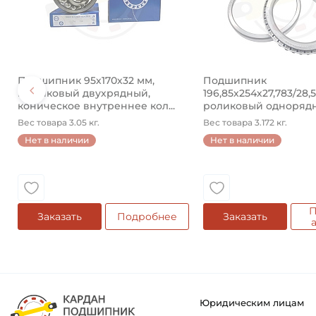
Подшипник 95х170х32 мм,
Подшипник
шариковый двухрядный,
196,85х254х27,783/28,
коническое внутреннее кол...
роликовый одноряд
конический ...
Вес товара 3.05 кг.
Вес товара 3.172 кг.
Нет в наличии
Нет в наличии
П
Заказать
Подробнее
Заказать
Юридическим лицам