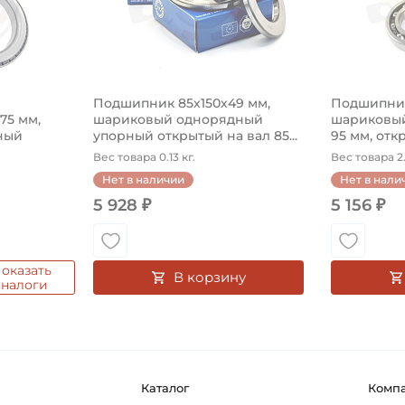
Подшипник 85х150х49 мм,
Подшипник
575 мм,
шариковый однорядный
шариковый
ный
упорный открытый на вал 85...
95 мм, откр
Вес товара 0.13 кг.
Вес товара 2.
Нет в наличии
Нет в нали
5 928 ₽
5 156 ₽
оказать
В корзину
аналоги
Каталог
Комп