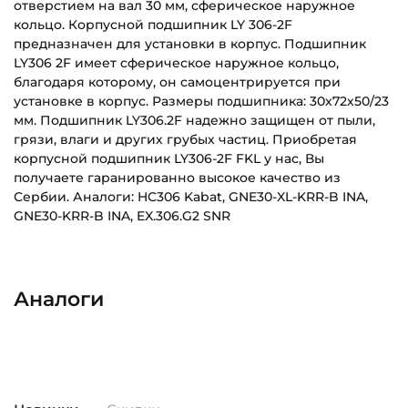
отверстием на вал 30 мм, сферическое наружное
кольцо. Корпусной подшипник LY 306-2F
предназначен для установки в корпус. Подшипник
LY306 2F имеет сферическое наружное кольцо,
благодаря которому, он самоцентрируется при
установке в корпус. Размеры подшипника: 30х72х50/23
мм. Подшипник LY306.2F надежно защищен от пыли,
грязи, влаги и других грубых частиц. Приобретая
корпусной подшипник LY306-2F FKL у нас, Вы
получаете гаранированно высокое качество из
Сербии. Аналоги: HC306 Kabat, GNE30-XL-KRR-B INA,
GNE30-KRR-B INA, EX.306.G2 SNR
LY306-2F_(FKL)_Эскиз_RU.pdf
Внутренний диаметр (d):
Основное назначение:
Скачать (323.46 кб)
30 мм
Для сельскохозяйственной техники
Аналоги
Наружный диаметр (D):
Категория:
72 мм
Сельскохозяйственная
Ширина внутреннего кольца (B):
50 мм