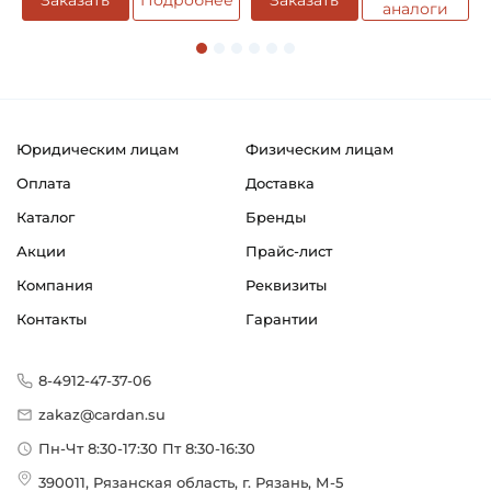
Заказать
Подробнее
Заказать
аналоги
Способ фиксации на вал:
Эксцентриковым стопорным кольцом
Способ фиксации подшипника в корпусе:
Шероховатость
Юридическим лицам
Физическим лицам
Смазка:
Оплата
Доставка
Возможность дополнительной смазки
Каталог
Бренды
Обозначение в программе завода:
Акции
Прайс-лист
Bearings Type LY
Компания
Реквизиты
Классификация завода - производителя:
Контакты
Гарантии
Корпусные шариковые подшипники типа Y
Страна происхождения:
8-4912-47-37-06
Сербия
zakaz@cardan.su
Пн-Чт 8:30-17:30 Пт 8:30-16:30
390011, Рязанская область, г. Рязань, М-5