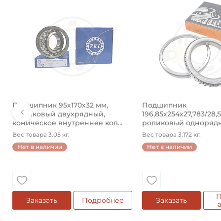
Подшипник 95х170х32 мм,
Подшипник
шариковый двухрядный,
196,85х254х27,783/28,
коническое внутреннее кол...
роликовый одноряд
конический ...
Вес товара 3.05 кг.
Вес товара 3.172 кг.
Нет в наличии
Нет в наличии
П
Заказать
Подробнее
Заказать