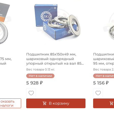
Подшипник 85х150х49 мм,
Подшипник
575 мм,
шариковый однорядный
шариковый
ный
упорный открытый на вал 85...
95 мм, откр
Вес товара 0.13 кг.
Вес товара 2.
Нет в наличии
Нет в нали
5 928 ₽
5 156 ₽
оказать
В корзину
аналоги