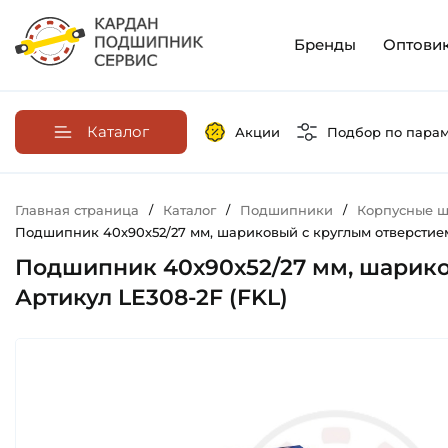
Бренды
Оптови
Каталог
Акции
Подбор по пара
Главная страница
/
Каталог
/
Подшипники
/
Корпусные ш
Подшипник 40х90х52/27 мм, шариковый с круглым отверстием 
Подшипник 40х90х52/27 мм, шарико
Артикул LE308-2F (FKL)