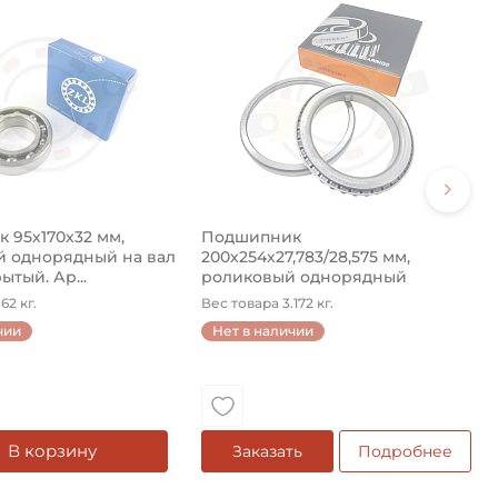
 95х170х32 мм,
Подшипник
 однорядный на вал
200х254х27,783/28,575 мм,
ытый. Ар...
роликовый однорядный
конический на ...
62 кг.
Вес товара 3.172 кг.
чии
Нет в наличии
В корзину
Заказать
Подробнее