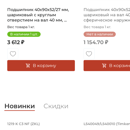
Подшипник 40х90х52/27 мм,
Подшипник 40х90х52
шариковый с круглым
шариковый на вал 40
отверстием на вал 40 мм, ...
сферическое наружно
Вес товара 1 кг.
Вес товара 1 кг.
В наличии
1
шт.
Нет в наличии
3 612 ₽
1 154.70 ₽
В корзину
В корзин
Новинки
Скидки
Подшипник 95х170х32 мм, шариковы
Подшипник 19
1219 K C3 NF (ZKL)
L540049/L540010 (Timken
Подшипник 95х170х32 мм, шариковый двухрядный, к
Подшипник 196,85х2