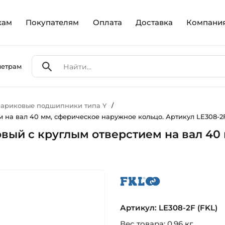
кам
Покупателям
Оплата
Доставка
Компани
метрам
ариковые подшипники типа Y
/
на вал 40 мм, сферическое наружное кольцо. Артикул LE308-2F
вый с круглым отверстием на вал 40 
fkl
Артикул: LE308-2F (FKL)
Вес товара: 0.96 кг.