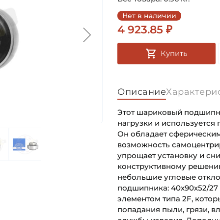
Нет в наличии
4 923.85 ₽
Купить
Описание
Характери
Этот шариковый подшипн
нагрузки и используется
Он обладает сферическим
возможность самоцентрир
упрощает установку и сни
конструктивному решени
небольшие угловые откло
подшипника: 40х90х52/2
элементом типа 2F, кото
попадания пыли, грязи, в