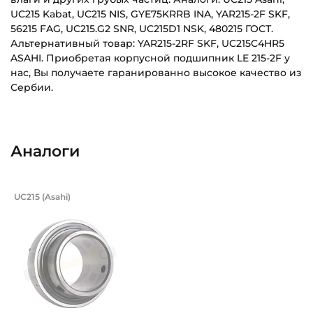
UC215 Kabat, UC215 NIS, GYE75KRRB INA, YAR215-2F SKF,
56215 FAG, UC215.G2 SNR, UC215D1 NSK, 480215 ГОСТ.
Альтернативный товар: YAR215-2RF SKF, UC215C4HR5
ASAHI. Приобретая корпусной подшипник LE 215-2F у
нас, Вы получаете гаранированно высокое качество из
Сербии.
LE215_2F_FKL_Eskiz_RU.pdf
Внутренний диаметр (d):
Основное назначение:
Скачать (261.95 кб)
75 мм
Для сельскохозяйственной техники
Аналоги
Наружный диаметр (D):
Категория:
130 мм
Сельскохозяйственная
Подшипник 75х130х77,8/30 мм, шарик
UC215 (Asahi)
Ширина внутреннего кольца (B):
Подшипник UC215 Asahi, шариковый с круглым отверстием
73,3 мм
Ширина наружного кольца (С):
29 мм
Ширина в сборе (Монтажная):
73,3 мм