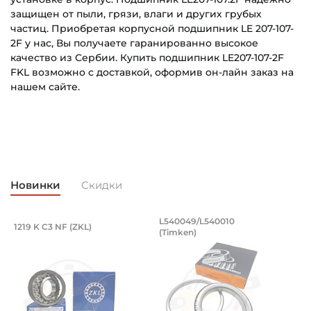
защищен от пыли, грязи, влаги и других грубых
частиц. Приобретая корпусной подшипник LE 207-107-
2F у нас, Вы получаете гаранированно высокое
качество из Сербии. Купить подшипник LE207-107-2F
FKL возможно с доставкой, оформив он-лайн заказ на
нашем сайте.
LE207_107_2F_FKL_Eskiz_RU.pdf
Внутренний диаметр (d):
Основное назначение:
Скачать (262.58 кб)
36,5125 мм
Для сельскохозяйственной техники
Наружный диаметр (D):
Категория:
72 мм
Сельскохозяйственная
Новинки
Скидки
Ширина внутреннего кольца (B):
42,9 мм
, оцинкованный. Артикул 94871 (Kramp
разводной 8x50 мм, оцинкованный. Арт
Подшипник 95х170х32 мм, шариковый 
Подшипник 196,85х
L540049/L540010
1219 K C3 NF (ZKL)
5
(Timken)
оцинкованный.
рямой разводной 8x50 мм, оцинкованный.
Подшипник 95х170х32 мм, шариковый двухрядный, кони
Подшипник 196,85х254х27,78
П
Ширина наружного кольца (С):
19 мм
Ширина в сборе (Монтажная):
42,9 мм