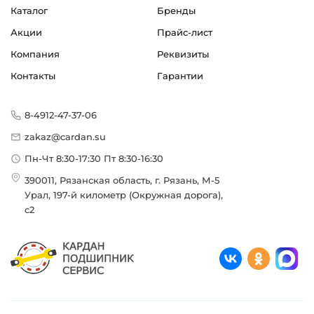
Каталог
Бренды
Смазка:
Акции
Прайс-лист
Возможность дополнительной смазки
Компания
Реквизиты
Обозначение в программе завода:
Контакты
Гарантии
Bearings Type LE
8-4912-47-37-06
Классификация завода - производителя:
Корпусные шариковые подшипники типа Y
zakaz@cardan.su
Пн-Чт 8:30-17:30 Пт 8:30-16:30
Страна происхождения:
Сербия
390011, Рязанская область, г. Рязань, М-5
Урал, 197-й километр (Окружная дорога),
с2