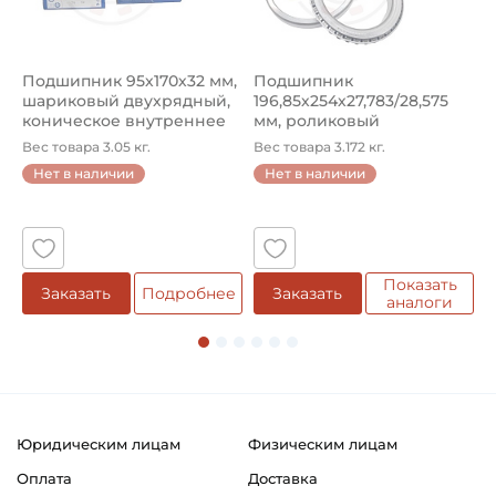
Динамическая грузоподъёмность "C":
25,5 кН
Подшипник 95х170х32 мм,
Подшипник
П
шариковый двухрядный,
196,85х254х27,783/28,575
ш
Статическая грузоподъёмность "Сo":
коническое внутреннее
мм, роликовый
у
15,3 кН
кол...
однорядный конический
8
Вес товара 3.05 кг.
Вес товара 3.172 кг.
В
...
Нет в наличии
Нет в наличии
Тип посадочного отверстия на вал:
5
Круг
Тип наружного кольца:
Сферическое
Показать
е
Заказать
Подробнее
Заказать
аналоги
Вид уплотнения:
Уплотнение 2F
Способ фиксации на вал:
Стопорный винт
Юридическим лицам
Физическим лицам
Способ фиксации подшипника в корпусе:
Оплата
Доставка
Шероховатость