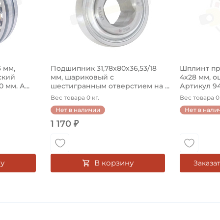
 мм,
Подшипник 31,78х80х36,53/18
Шплинт пр
ский
мм, шариковый с
4x28 мм, 
мм. А...
шестигранным отверстием на ...
Артикул 9
Вес товара 0 кг.
Вес товара 0 
Нет в наличии
Нет в нали
1 170 ₽
у
В корзину
Заказа