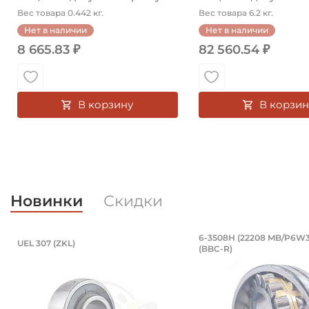
OK...
OK...
Вес товара 0.442 кг.
Вес товара 6.2 кг.
Нет в наличии
Нет в наличии
8 665.83 ₽
82 560.54 ₽
В корзину
В корзин
Новинки
Скидки
Подшипник 35х80х51,6/25 мм, шари
Подшипник 4
6-3508Н (22208 MB/P6W3
UEL 307 (ZKL)
(BBC-R)
Подшипник 35х80х51,6/25 мм, шариковый с круглым 
Подшипник 6-3508Н 