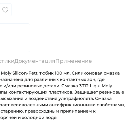
стики
Документация
Применение
Moly Silicon-Fett, тюбик 100 мл. Силиконовая смазка
едназначена для различных контактных зон, где
 и/или резиновые детали. Смазка 3312 Liqui Moly
крипы контактирующих пластиков. Защищает резиновые
высыхания и воздействия ультрафиолета. Смазка
бладает великолепными антифрикционными свойствами,
 старению, превосходным прилипанием к
горячей и холодной воде.
e3ee0dc318.pdf
мпература :
+200°C
Универсального назначения