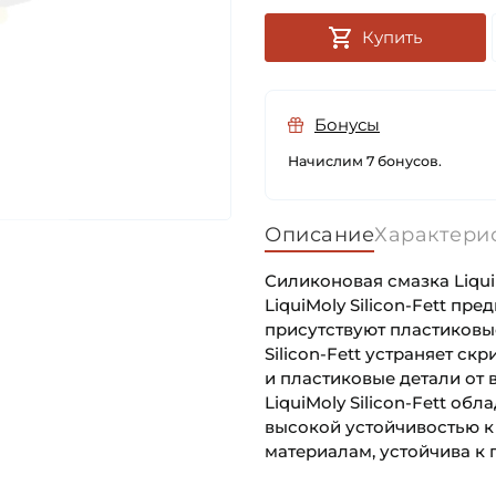
Купить
Бонусы
Начислим 7 бонусов.
Описание
Характери
Силиконовая смазка Liqui 
LiquiMoly Silicon-Fett пр
присутствуют пластиковые
Silicon-Fett устраняет с
и пластиковые детали от 
LiquiMoly Silicon-Fett о
высокой устойчивостью к
материалам, устойчива к 
f44382c894cea43f5380d7
Максимальная рабочая те
Основное назначение: