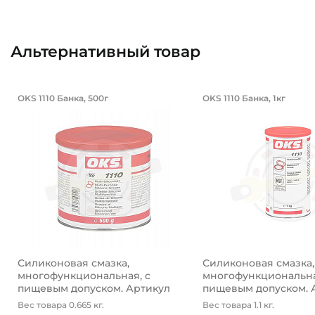
Альтернативный товар
Силиконовая смазка, многофункцио
Силиконовая 
OKS 1110 Банка, 500г
OKS 1110 Банка, 1кг
Силиконовая смазка OKS 1110 Банка, 500 г, многофун
Силиконовая смазка
Силиконовая смазка,
Силиконовая смазка,
многофункциональная, с
многофункциональна
пищевым допуском. Артикул
пищевым допуском. 
OK...
OK...
Вес товара 0.665 кг.
Вес товара 1.1 кг.