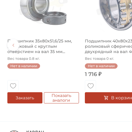
Подшипник 35х80х51,6/25 мм,
Подшипник 40х80х23
шариковый с круглым
роликовый сфериче
отверстием на вал 35 мм...
двухрядный на вал 40 
Вес товара 0.8 кг.
Вес товара 0 кг.
Нет в наличии
Нет в наличии
1 716 ₽
Показать
В корзин
Заказать
аналоги