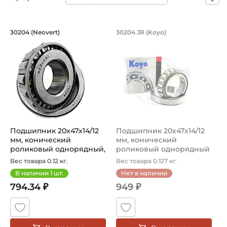
Подшипник 20х47х14/12 мм, коническ
Подшипник 20х47х1
30204 (Neovert)
30204 JR (Koyo)
Подшипник 30204 Neovert конический роликовый одноря
Подшипник 30204JR Koyo кон
Подшипник 20х47х14/12
Подшипник 20х47х14/12
мм, конический
мм, конический
роликовый однорядный,
роликовый однорядный
на вал 20 мм...
HI-CAP, на ва...
Вес товара 0.12 кг.
Вес товара 0.127 кг.
В наличии
1
шт.
Нет в наличии
794.34 ₽
949 ₽