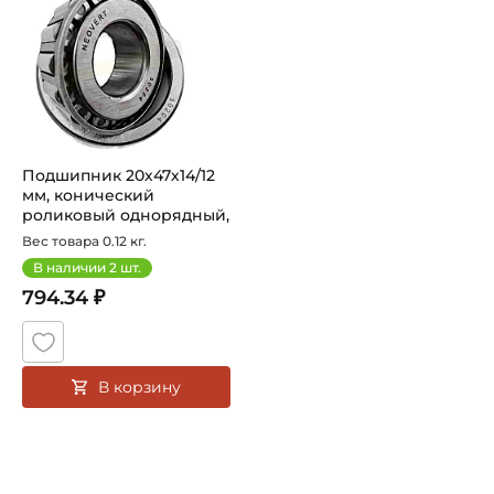
Возможность дополнительной смазки
Классификация завода - производителя:
Конические роликовые однорядные подшипники
Страна происхождения:
Япония
Подшипник 20х47х14/12
мм, конический
роликовый однорядный,
на вал 20 мм...
Вес товара 0.12 кг.
В наличии
2
шт.
794.34 ₽
В корзину