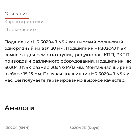
Описание
Характеристики
Применение
Подшипник HR 30204 J NSK конический роликовый
однорядный на вал 20 мм. Подшипник HR30204J NSK
комплект для ремонта ступиц, редукторов, КПП, РКПП,
приводов и различного оборудования. Подшипник HR
30204 J NSK размер 20х47х14/12 мм. Монтажная ширина
в сборе 15,25 мм. Покупая полшипник HR 30204 J NSK у
нас, Вы получаете гаранированно высокое качество.
Внутренний диаметр (d):
Основное назначение:
20 мм
Для промышленного оборудования
Аналоги
Наружный диаметр (D):
Категория:
47 мм
Промышленная
Подшипник 20х47х14/12 мм, коническ
Подшипник 20х47х1
30204 (SNH)
30204 JR (Koyo)
Ширина внутреннего кольца (B):
Для автомобилей:
Подшипник 30204 SNH конический роликовый однорядный н
Подшипник 30204JR Koyo кон