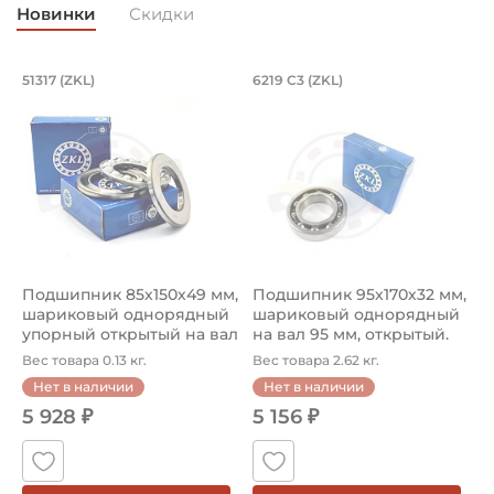
Новинки
Скидки
Подшипник 85х150х49 мм, шариковый 
Подшипник 95х170х
L
51317 (ZKL)
6219 C3 (ZKL)
(
Подшипник 85х150х49 мм, шариковый однорядный упор
Подшипник 95х170х32 мм, ша
П
Подшипник 85х150х49 мм,
Подшипник 95х170х32 мм,
П
шариковый однорядный
шариковый однорядный
2
упорный открытый на вал
на вал 95 мм, открытый.
р
85...
Ар...
к
Вес товара 0.13 кг.
Вес товара 2.62 кг.
В
Нет в наличии
Нет в наличии
5 928 ₽
5 156 ₽