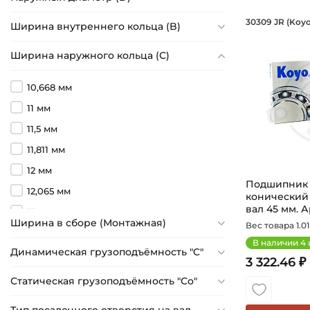
Подшипн
30309 JR (Koyo
Ширина внутреннего кольца (B)
Подшипник 
Ширина наружного кольца (С)
10,668 мм
11 мм
11,5 мм
11,811 мм
12 мм
Подшипник 4
12,065 мм
конический
вал 45 мм. Ар
13 мм
Ширина в сборе (Монтажная)
Вес товара 1.01 
13,97 мм
В наличии
4
Динамическая грузоподъёмность "C"
14 мм
3 322.46 ₽
14,5 мм
Статическая грузоподъёмность "Сo"
14,732 мм