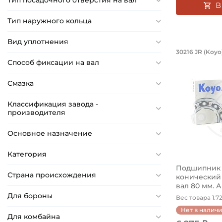
Тип посадочного отверстия на вал
15 мм
В
15,08 мм
Тип наружного кольца
15,5 мм
Вид уплотнения
Подшипн
16 мм
30216 JR (Koyo
Подшипник 
Способ фиксации на вал
16,51 мм
16,604 мм
Смазка
17 мм
Классификация завода -
17,462 мм
производителя
17,5 мм
Основное назначение
18 мм
18,161 мм
Категория
18,5 мм
Подшипник 8
Страна происхождения
конический
19 мм
вал 80 мм. Ар
Для бороны
20 мм
Вес товара 1.72
Нет в налич
21 мм
Для комбайна