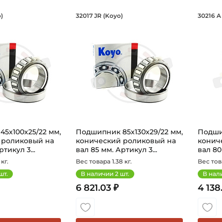
ик 45х100х25/22 мм, конический рол
Подшипник 85х130х29/22
Под
)
32017 JR (Koyo)
30216 A
30309 JR Koyo конический роликовый однорядный на ва
Подшипник 32017 JR Koyo конически
Подши
5х100х25/22 мм,
Подшипник 85х130х29/22 мм,
Подши
 роликовый на
конический роликовый на
конич
тикул 3...
вал 85 мм. Артикул 3...
вал 80
кг.
Вес товара 1.38 кг.
Вес това
шт.
В наличии
2
шт.
В нал
6 821.03 ₽
4 138