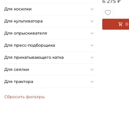
6 275 ₽
22 мм
Для косилки
23 мм
24 мм
Для культиватора
В
25 мм
Для опрыскивателя
26 мм
Для пресс-подборщика
27 мм
28 мм
Для прикатывающего катка
29 мм
Для сеялки
30 мм
33 мм
Для трактора
39 мм
41,275 мм
53,975 мм
19,05 мм
23,02 мм