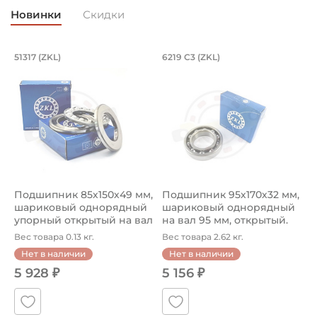
Новинки
Скидки
Подшипник 85х150х49 мм, шариковый 
Подшипник 95х170х
L
51317 (ZKL)
6219 C3 (ZKL)
(
Подшипник 85х150х49 мм, шариковый однорядный упор
Подшипник 95х170х32 мм, ша
П
Подшипник 85х150х49 мм,
Подшипник 95х170х32 мм,
П
шариковый однорядный
шариковый однорядный
2
упорный открытый на вал
на вал 95 мм, открытый.
р
85...
Ар...
к
Вес товара 0.13 кг.
Вес товара 2.62 кг.
В
Нет в наличии
Нет в наличии
5 928 ₽
5 156 ₽