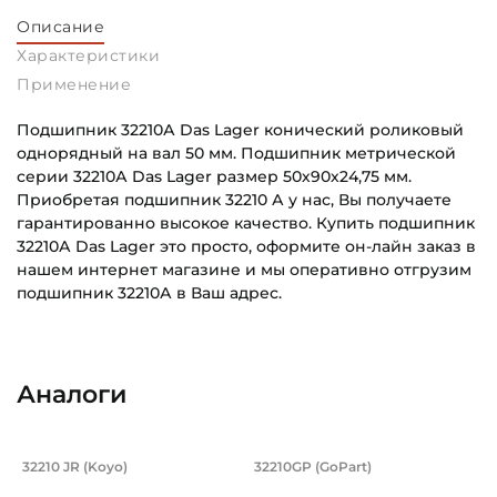
Описание
Характеристики
Применение
Подшипник 32210А Das Lager конический роликовый
однорядный на вал 50 мм. Подшипник метрической
серии 32210А Das Lager размер 50х90х24,75 мм.
Приобретая подшипник 32210 А у нас, Вы получаете
гарантированно высокое качество. Купить подшипник
32210А Das Lager это просто, оформите он-лайн заказ в
нашем интернет магазине и мы оперативно отгрузим
подшипник 32210А в Ваш адрес.
Внутренний диаметр (d):
Основное назначение:
50 мм
Для ступицы колеса
Аналоги
Наружный диаметр (D):
Категория:
90 мм
Автомобильная
Подшипник 50х90х23/19 мм, коническ
Подшипник 50х90х2
32210 JR (Koyo)
32210GP (GoPart)
Тип посадочного отверстия на вал:
Подшипник HC 32210 JR Koyo конический роликовый однор
Подшипник 32210GP GoPart к