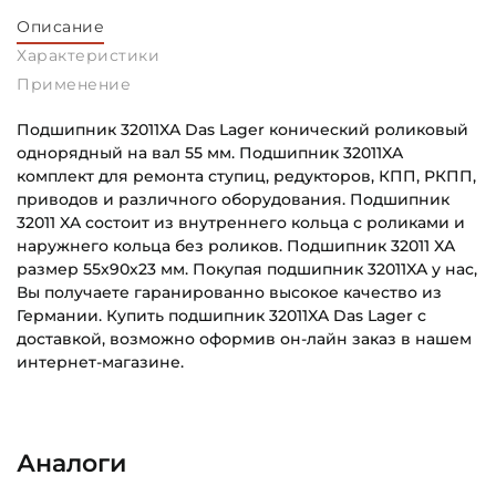
Описание
Характеристики
Применение
Подшипник 32011XA Das Lager конический роликовый
однорядный на вал 55 мм. Подшипник 32011XA
комплект для ремонта ступиц, редукторов, КПП, РКПП,
приводов и различного оборудования. Подшипник
32011 XA состоит из внутреннего кольца с роликами и
наружнего кольца без роликов. Подшипник 32011 XA
размер 55х90х23 мм. Покупая подшипник 32011XA у нас,
Вы получаете гаранированно высокое качество из
Германии. Купить подшипник 32011XA Das Lager с
доставкой, возможно оформив он-лайн заказ в нашем
интернет-магазине.
Внутренний диаметр (d):
Основное назначение:
55 мм
Для ступицы колеса
Аналоги
Наружный диаметр (D):
Категория:
90 мм
Автомобильная