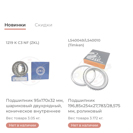
Возможность дополнительной смазки
Страна происхождения:
Германия
Новинки
Скидки
Подшипник 95х170х32 мм, шариковый 
Подшипник 196,85х
L540049/L540010
1219 K C3 NF (ZKL)
5
(Timken)
Подшипник 95х170х32 мм, шариковый двухрядный, кони
Подшипник 196,85х254х27,78
П
Подшипник 95х170х32 мм,
Подшипник
П
шариковый двухрядный,
196,85х254х27,783/28,575
ш
коническое внутреннее
мм, роликовый
у
кол...
однорядный конический
8
Вес товара 3.05 кг.
Вес товара 3.172 кг.
В
...
Нет в наличии
Нет в наличии