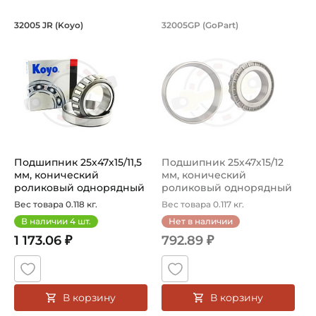
Подшипник 25х47х15/11,5 мм, коничес
Подшипник 25х47х1
32005 JR (Koyo)
32005GP (GoPart)
Тип посадочного отверстия на вал:
Подшипник HI-CAP 32005 JR Koyo конический роликовый 
Подшипник 32005GP GoPart к
Круг
Тип наружного кольца:
Цилиндрическое
Вид уплотнения:
Без уплотнения
Подшипник 25х47х15/11,5
Подшипник 25х47х15/12
Смазка:
мм, конический
мм, конический
Возможность дополнительной смазки
роликовый однорядный
роликовый однорядный
на вал 25 м...
на вал 25 мм...
Вес товара 0.118 кг.
Вес товара 0.117 кг.
Страна происхождения:
В наличии
4
шт.
Нет в наличии
Германия
1 173.06 ₽
792.89 ₽
В корзину
В корзину