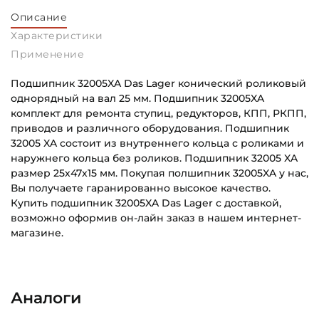
Описание
Характеристики
Применение
Подшипник 32005XA Das Lager конический роликовый
однорядный на вал 25 мм. Подшипник 32005XA
комплект для ремонта ступиц, редукторов, КПП, РКПП,
приводов и различного оборудования. Подшипник
32005 XA состоит из внутреннего кольца с роликами и
наружнего кольца без роликов. Подшипник 32005 XA
размер 25х47х15 мм. Покупая полшипник 32005XA у нас,
Вы получаете гаранированно высокое качество.
Купить подшипник 32005XA Das Lager с доставкой,
возможно оформив он-лайн заказ в нашем интернет-
магазине.
Внутренний диаметр (d):
Основное назначение:
25 мм
Для ступицы колеса
Аналоги
Наружный диаметр (D):
Категория:
47 мм
Автомобильная