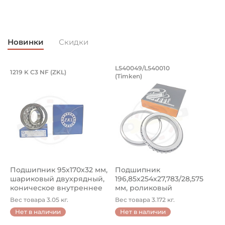
Новинки
Скидки
Подшипник 95х170х32 мм, шариковый 
Подшипник 196,85х
L540049/L540010
1219 K C3 NF (ZKL)
5
(Timken)
Подшипник 95х170х32 мм, шариковый двухрядный, кони
Подшипник 196,85х254х27,78
П
Подшипник 95х170х32 мм,
Подшипник
П
шариковый двухрядный,
196,85х254х27,783/28,575
ш
коническое внутреннее
мм, роликовый
у
кол...
однорядный конический
8
Вес товара 3.05 кг.
Вес товара 3.172 кг.
В
...
Нет в наличии
Нет в наличии