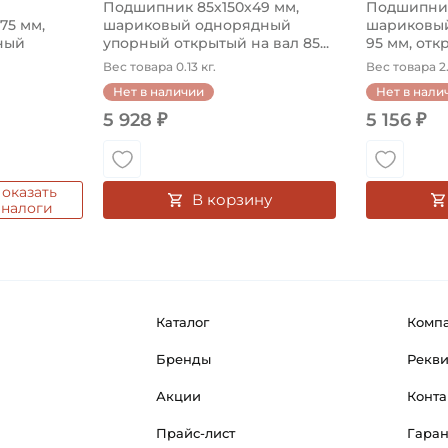
Подшипник 85х150х49 мм,
Подшипник
575 мм,
шариковый однорядный
шариковый
ный
упорный открытый на вал 85...
95 мм, откр
Вес товара 0.13 кг.
Вес товара 2.
Нет в наличии
Нет в нали
5 928 ₽
5 156 ₽
оказать
В корзину
аналоги
Каталог
Комп
Бренды
Рекв
Акции
Конта
Прайс-лист
Гара