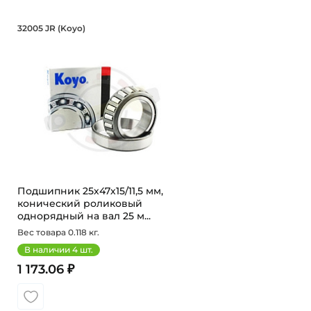
Подшипник 25х47х15/11,5 мм, кони
32005 JR (Koyo)
Подшипник HI-CAP 32005 JR Koyo конический ролико
Подшипник 25х47х15/11,5 мм,
конический роликовый
однорядный на вал 25 м...
Вес товара 0.118 кг.
В наличии
4
шт.
1 173.06 ₽