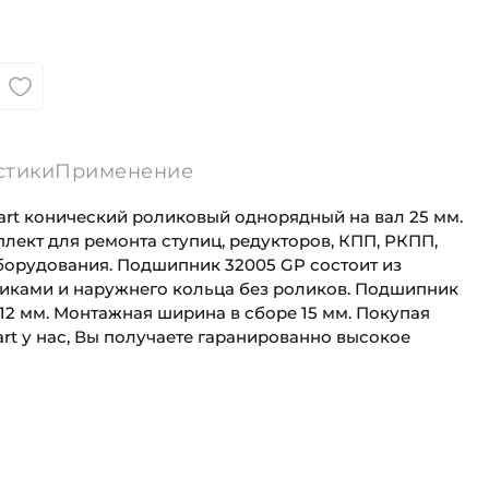
стики
Применение
t конический роликовый однорядный на вал 25 мм.
ект для ремонта ступиц, редукторов, КПП, РКПП,
борудования. Подшипник 32005 GP состоит из
ликами и наружнего кольца без роликов. Подшипник
12 мм. Монтажная ширина в сборе 15 мм. Покупая
t у нас, Вы получаете гаранированно высокое
25 мм
Для промышленного оборудования
47 мм
Промышленная