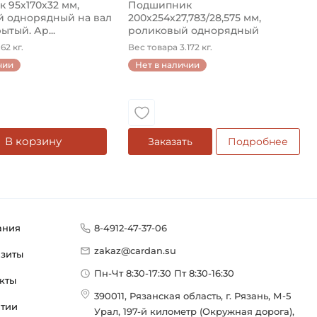
 95х170х32 мм,
Подшипник
 однорядный на вал
200х254х27,783/28,575 мм,
ытый. Ар...
роликовый однорядный
конический на ...
62 кг.
Вес товара 3.172 кг.
чии
Нет в наличии
В корзину
Заказать
Подробнее
ания
8-4912-47-37-06
zakaz@cardan.su
изиты
Пн-Чт 8:30-17:30 Пт 8:30-16:30
кты
390011, Рязанская область, г. Рязань, М-5
нтии
Урал, 197-й километр (Окружная дорога),