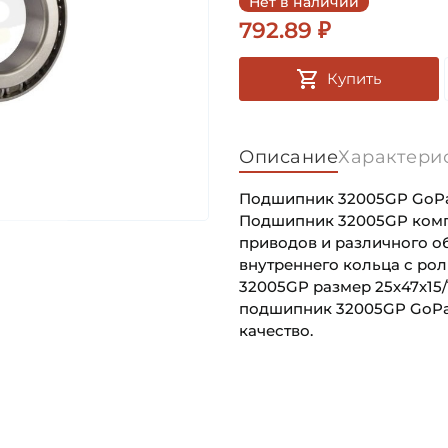
Нет в наличии
792.89 ₽
Купить
Описание
Характери
Подшипник 32005GP GoPar
Подшипник 32005GP компл
приводов и различного о
внутреннего кольца с ро
32005GP размер 25х47х15/
подшипник 32005GP GoPar
качество.
Внутренний диаметр (d):
Основное назначение:
Наружный диаметр (D):
Категория: