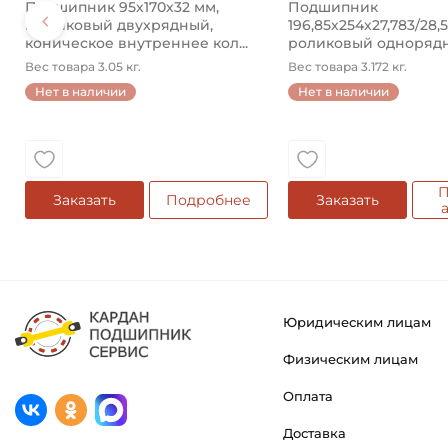
Подшипник 95х170х32 мм,
Подшипник
шариковый двухрядный,
196,85х254х27,783/28,
коническое внутреннее кол...
роликовый одноряд
конический ...
Вес товара 3.05 кг.
Вес товара 3.172 кг.
Нет в наличии
Нет в наличии
П
Заказать
Подробнее
Заказать
Юридическим лицам
Физическим лицам
Оплата
Доставка