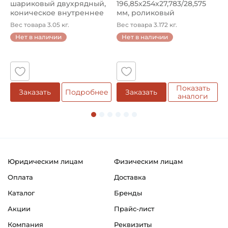
шариковый двухрядный,
196,85х254х27,783/28,575
ш
Тип наружного профиля карданного вала:
коническое внутреннее
мм, роликовый
у
S6
кол...
однорядный конический
8
Вес товара 3.05 кг.
Вес товара 3.172 кг.
В
...
Нет в наличии
Нет в наличии
Крутящий момент максимальный:
5
1400 Nm
Число оборотов в минуту максимальное:
540 оборотов в минуту
Показать
е
Заказать
Подробнее
Заказать
аналоги
Исполнение:
Тип W
Крестовина диаметр чашки :
42 мм
Юридическим лицам
Физическим лицам
Крестовина расстояние по креплению :
Оплата
Доставка
104 мм
Каталог
Бренды
Тип крепления крестовины:
Акции
Прайс-лист
Внешние стопорные кольца
Компания
Реквизиты