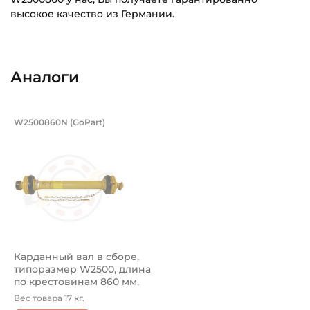
высокое качество из Германии.
Способ фиксации Соединения 1:
Основное назначение:
Автоматическая система фиксатора
Для сельскохозяйственной техники
Аналоги
Тип соединения 1:
Категория:
1 3/8" дюйма (6 шлицев)
Сельскохозяйственная
Карданный вал в сборе, типоразмер W
W2500860N (GoPart)
Способ фиксации Соединения 2:
Карданный вал в сборе W2500860N GoPart. Кардан W25
Передвижной штифт
Тип соединения 2:
1 3/8 дюйма (6 шлицев)
Длина в сжатом состоянии по центрам крестовин:
860 мм
Карданный вал в сборе,
Тип внутреннего профиля карданного вала:
типоразмер W2500, длина
S4
по крестовинам 860 мм,
ш...
Вес товара 17 кг.
Тип наружного профиля карданного вала: