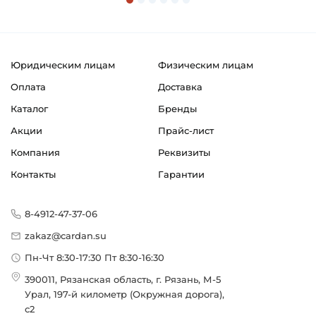
Натяг
Допустимая частота вращения:
Не более 500 об/мин
Юридическим лицам
Физическим лицам
Смазка:
Оплата
Доставка
Смазка на весь срок службы
Каталог
Бренды
Классификация завода - производителя:
Акции
Прайс-лист
Специальная программа FKL
Компания
Реквизиты
Страна происхождения:
Контакты
Гарантии
Сербия
8-4912-47-37-06
zakaz@cardan.su
Пн-Чт 8:30-17:30 Пт 8:30-16:30
390011, Рязанская область, г. Рязань, М-5
Урал, 197-й километр (Окружная дорога),
с2