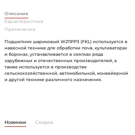
Описание
Характеристики
Применение
Подшипник шариковый W211PP3 (FKL) используется в
навесной технике для обработки почв, культиваторах
и боронах, устанавливается в сеялках ряда
зарубежных и отечественных производителей, а
также используется в производстве
сельскохозяйственной, автомобильной, конвейерной
и другой технике различного назначения.
Внутренний диаметр (d):
Основное назначение:
38,1 мм
Для сельскохозяйственной техники
Наружный диаметр (D):
100 мм
Новинки
Скидки
Ширина внутреннего кольца (B):