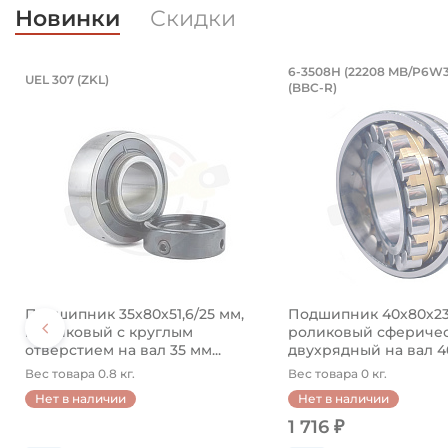
Новинки
Скидки
без отверстия для смазки. Артикул L
 на вал 60 мм. Артикул LESQFS212 T
Подшипник 35х80х51,6/25 мм, шари
Подшипник 4
6-3508Н (22208 MB/P6W3
UEL 307 (ZKL)
(BBC-R)
мазки
60 мм.
Подшипник 35х80х51,6/25 мм, шариковый с круглым 
Подшипник 6-3508Н 
0
Подшипник 35х80х51,6/25 мм,
Подшипник 40х80х23
V
шариковый с круглым
роликовый сфериче
отверстием на вал 35 мм...
двухрядный на вал 40 
Вес товара 0.8 кг.
Вес товара 0 кг.
Нет в наличии
Нет в наличии
1 716 ₽