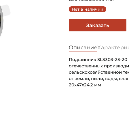
Нет в наличии
Заказать
Описание
Характери
Подшипник SL3303-2S-20 
отечественных производит
сельскохозяйственной те
от земли, пыли, воды, вла
20х47х24,2 мм
Внутренний диаметр (d):
Основное назначение:
Наружный диаметр (D):
Категория:
Ширина внутреннего кольц