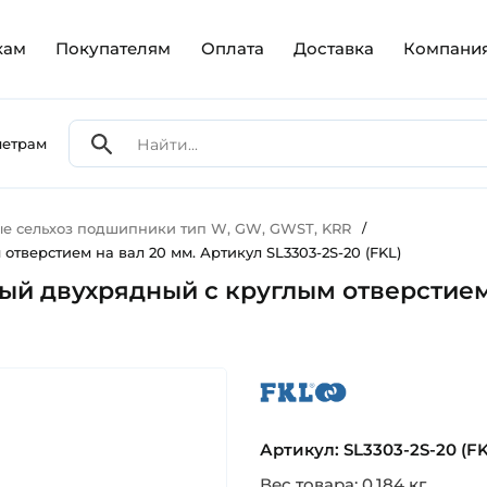
кам
Покупателям
Оплата
Доставка
Компани
метрам
е сельхоз подшипники тип W, GW, GWST, KRR
/
тверстием на вал 20 мм. Артикул SL3303-2S-20 (FKL)
й двухрядный с круглым отверстием 
fkl
Артикул: SL3303-2S-20 (FK
Вес товара: 0.184 кг.