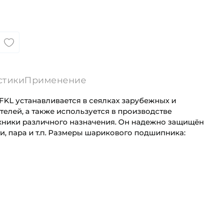
стики
Применение
FKL устанавливается в сеялках зарубежных и
елей, а также используется в производстве
хники различного назначения. Он надежно защищён
ги, пара и т.п. Размеры шарикового подшипника:
20 мм
Для сельскохозяйственной техники
47 мм
Сельскохозяйственная
а (B):
24,2 мм