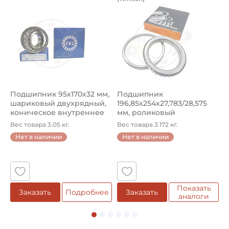
Подшипник 95х170х32 мм, шариковый двухрядный, кони
Подшипник 196,85х254х27,78
П
Подшипник 95х170х32 мм,
Подшипник
П
шариковый двухрядный,
196,85х254х27,783/28,575
ш
коническое внутреннее
мм, роликовый
у
кол...
однорядный конический
8
Вес товара 3.05 кг.
Вес товара 3.172 кг.
В
...
Нет в наличии
Нет в наличии
5
Показать
Заказать
Подробнее
Заказать
аналоги