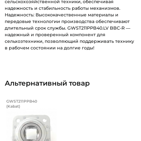
сельскохозяйственной техники, обеспечивая
надежность и стабильность работы механизмов.
Надежность: Высококачественные материалы и
передовые технологии производства обеспечивают
длительный срок службы. GWST211PPB40.LV BBC-R —
надежный и проверенный компонент для
сельхозтехники, позволяющий поддерживать технику
в рабочем состоянии на долгие годы!
Внутренний диаметр (d):
Основное назначение:
40,5 мм
Для сельскохозяйственной техники
Ширина внутреннего кольца (B):
Категория:
Альтернативный товар
45 мм
Сельскохозяйственная
Тип корпуса:
Корпус c подшипником в сборе, с кв
GWST211PPB40
Штампованный квадратный корпус
(Kabat)
Подшипник GWST 211 PPB40 Kabat с корпусом в сборе с
Тип посадочного отверстия на вал:
Квадрат
Тип наружного кольца: