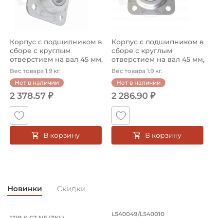
Классификация завода - производителя:
Специальная программа FKL
Страна происхождения:
Корпус с подшипником в
Корпус с подшипником в
Сербия
сборе с круглым
сборе с круглым
отверстием на вал 45 мм,
отверстием на вал 45 мм,
ширина ...
ширина ...
Вес товара 1.9 кг.
Вес товара 1.9 кг.
Нет в наличии
Нет в наличии
2 378.57 ₽
2 286.90 ₽
В корзину
В корзину
Новинки
Скидки
Подшипник 95х170х32 мм, шариковый 
Подшипник 196,85х
L540049/L540010
1219 K C3 NF (ZKL)
5