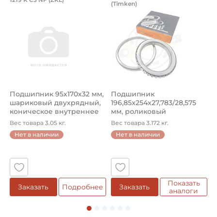
(Timken)
Подшипник 95х170х32 мм, шариковый двухрядный, кони
Подшипник 196,85х254х27,78
П
Подшипник 95х170х32 мм,
Подшипник
П
шариковый двухрядный,
196,85х254х27,783/28,575
ш
коническое внутреннее
мм, роликовый
у
кол...
однорядный конический
8
Вес товара 3.05 кг.
Вес товара 3.172 кг.
В
...
Нет в наличии
Нет в наличии
5
Показать
Заказать
Подробнее
Заказать
аналоги