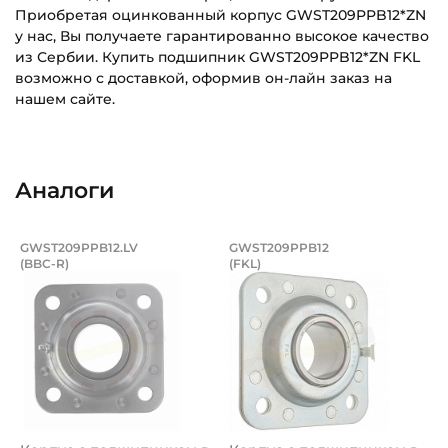
Приобретая оцинкованный корпус GWST209PPB12*ZN
у нас, Вы получаете гарантированно высокое качество
из Сербии. Купить подшипник GWST209PPB12*ZN FKL
возможно с доставкой, оформив он-лайн заказ на
нашем сайте.
Внутренний диаметр (d):
Основное назначение:
44,831 мм
Для сельскохозяйственной техники
Аналоги
Ширина внутреннего кольца (B):
Категория:
42,85 мм
Сельскохозяйственная
Корпус с подшипником в сборе с кру
Корпус с подшипни
GWST209PPB12.LV
GWST209PPB12
Динамическая грузоподъёмность "C":
(BBC-R)
(FKL)
Корпус c подшипником в сборе GWST209PPB12.LV (BBC-R
Корпус c подшипником в сбо
32,5 кН
Статическая грузоподъёмность "Сo":
20,4 кН
Тип корпуса:
Штампованный квадратный корпус