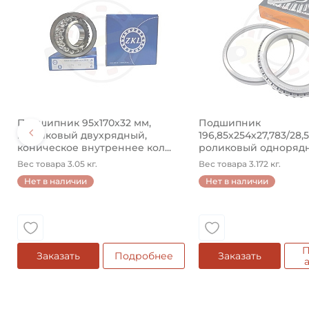
Подшипник 95х170х32 мм,
Подшипник
шариковый двухрядный,
196,85х254х27,783/28,
коническое внутреннее кол...
роликовый одноряд
конический ...
Вес товара 3.05 кг.
Вес товара 3.172 кг.
Нет в наличии
Нет в наличии
П
Заказать
Подробнее
Заказать