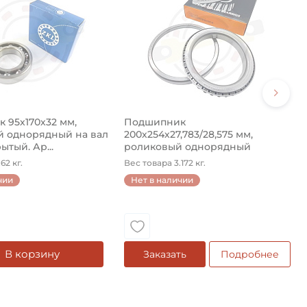
 95х170х32 мм,
Подшипник
 однорядный на вал
200х254х27,783/28,575 мм,
ытый. Ар...
роликовый однорядный
конический на ...
62 кг.
Вес товара 3.172 кг.
чии
Нет в наличии
В корзину
Заказать
Подробнее