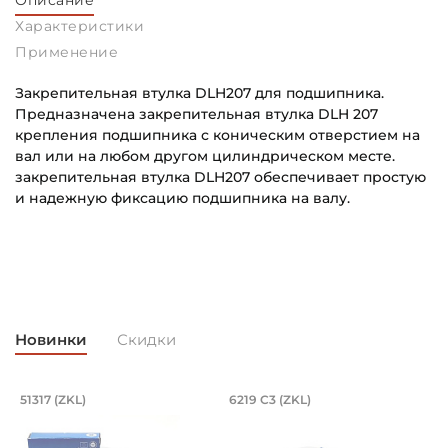
Описание
Характеристики
Применение
Закрепительная втулка DLH207 для подшипника.
Предназначена закрепительная втулка DLH 207
крепления подшипника с коническим отверстием на
вал или на любом другом цилиндрическом месте.
закрепительная втулка DLH207 обеспечивает простую
и надежную фиксацию подшипника на валу.
Внутренний диаметр (d):
Основное назначение:
30 мм
Универсального назначения
Страна происхождения:
Категория:
Турция
Промышленная
Новинки
Скидки
, оцинкованный. Артикул 94840 (Kram
х35/23 мм, шарнирный на вал 35 мм. Ар
Подшипник 85х150х49 мм, шариковый 
Подшипник 95х170х
L
51317 (ZKL)
6219 C3 (ZKL)
(
оцинкованный.
змером 35х62х35/23 мм. Артикул GEH 35 ES 2RS (PDT).
Подшипник 85х150х49 мм, шариковый однорядный упор
Подшипник 95х170х32 мм, ша
П