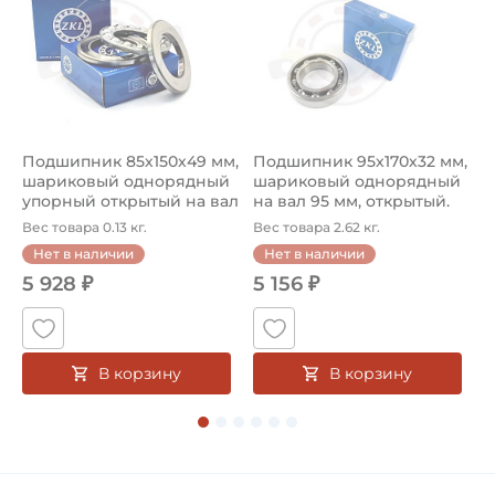
Подшипник 85х150х49 мм,
Подшипник 95х170х32 мм,
П
5
шариковый однорядный
шариковый однорядный
2
упорный открытый на вал
на вал 95 мм, открытый.
р
85...
Ар...
к
Вес товара 0.13 кг.
Вес товара 2.62 кг.
В
Нет в наличии
Нет в наличии
5 928 ₽
5 156 ₽
В корзину
В корзину