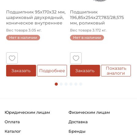
Подшипник 95х170х32 мм,
Подшипник
П
шариковый двухрядный,
196,85х254х27,783/28,575
ш
коническое внутреннее
мм, роликовый
у
кол...
однорядный конический
8
Вес товара 3.05 кг.
Вес товара 3.172 кг.
В
...
Нет в наличии
Нет в наличии
5
Показать
Заказать
Подробнее
Заказать
аналоги
Юридическим лицам
Физическим лицам
Оплата
Доставка
Каталог
Бренды