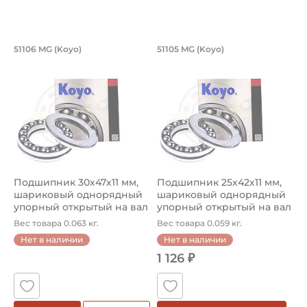
Подшипник 30х47х11 мм, шариковый о
Подшипник 25х42х1
51106 MG (Koyo)
51105 MG (Koyo)
Подшипник 51106 MG Koyo упорный шариковый на вал 30
Подшипник 51105 MG Koyo уп
Подшипник 30х47х11 мм,
Подшипник 25х42х11 мм,
шариковый однорядный
шариковый однорядный
упорный открытый на вал
упорный открытый на вал
30 ...
25 ...
Вес товара 0.063 кг.
Вес товара 0.059 кг.
Нет в наличии
Нет в наличии
1 126 ₽