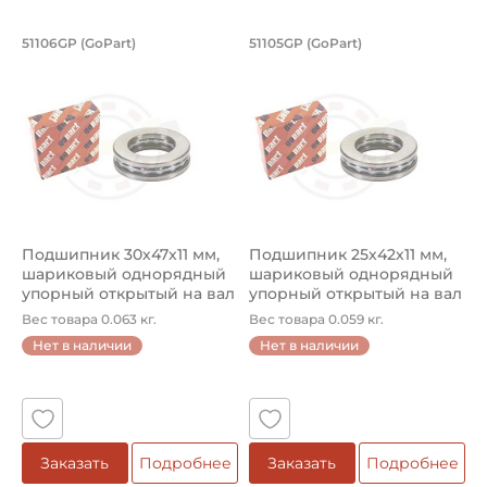
Подшипник 30х47х11 мм, шариковый о
Подшипник 25х42х1
51106GP (GoPart)
51105GP (GoPart)
Подшипник 51106GP GoPart упорный шариковый на вал 3
Подшипник 51105GP GoPart у
Подшипник 30х47х11 мм,
Подшипник 25х42х11 мм,
шариковый однорядный
шариковый однорядный
упорный открытый на вал
упорный открытый на вал
30 ...
25 ...
Вес товара 0.063 кг.
Вес товара 0.059 кг.
Нет в наличии
Нет в наличии
Заказать
Подробнее
Заказать
Подробнее